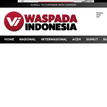
SCROLL TO CONTINUE WITH CONTENT
HOME
NASIONAL
INTERNASIONAL
ACEH
SUMUT
RI