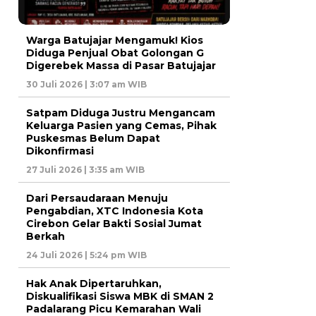
Warga Batujajar Mengamuk! Kios
Diduga Penjual Obat Golongan G
Digerebek Massa di Pasar Batujajar
30 Juli 2026 | 3:07 am WIB
Satpam Diduga Justru Mengancam
Keluarga Pasien yang Cemas, Pihak
Puskesmas Belum Dapat
Dikonfirmasi
27 Juli 2026 | 3:35 am WIB
Dari Persaudaraan Menuju
Pengabdian, XTC Indonesia Kota
Cirebon Gelar Bakti Sosial Jumat
Berkah
24 Juli 2026 | 5:24 pm WIB
Hak Anak Dipertaruhkan,
Diskualifikasi Siswa MBK di SMAN 2
Padalarang Picu Kemarahan Wali