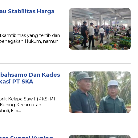
au Stabilitas Harga
kamtibmas yang tertib dan
la penegakan Hukum, namun
mbahsamo Dan Kades
kasi PT SKA
ik Kelapa Sawit (PKS) PT
i Kuning Kecamatan
l), kini…