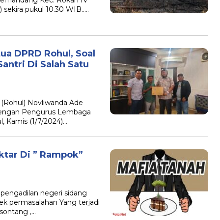
 sekira pukul 10.30 WIB…..
ua DPRD Rohul, Soal
antri Di Salah Satu
Rohul) Novliwanda Ade
i dengan Pengurus Lembaga
, Kamis (1/7/2024)….
ktar Di ” Rampok”
pengadilan negeri sidang
ek permasalahan Yang terjadi
 sontang ,…