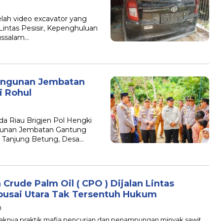
lah video excavator yang
n Lintas Pesisir, Kepenghuluan
ussalam…
angunan Jembatan
i Rohul
a Riau Brigjen Pol Hengki
gunan Jembatan Gantung
n Tanjung Betung, Desa…
ude Palm Oil ( CPO ) Dijalan Lintas
usai Utara Tak Tersentuh Hukum
B
knya praktik mafia pencurian dan penampungan minyak sawit