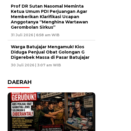
Prof DR Sutan Nasomal Meminta
Ketua Umum PDI Perjuangan Agar
Memberikan Klarifikasi Ucapan
Anggotanya “Menghina Wartawan
Gerombolan Sirkus”
31 Juli 2026 | 6:58 am WIB
Warga Batujajar Mengamuk! Kios
Diduga Penjual Obat Golongan G
Digerebek Massa di Pasar Batujajar
30 Juli 2026 | 3:07 am WIB
DAERAH