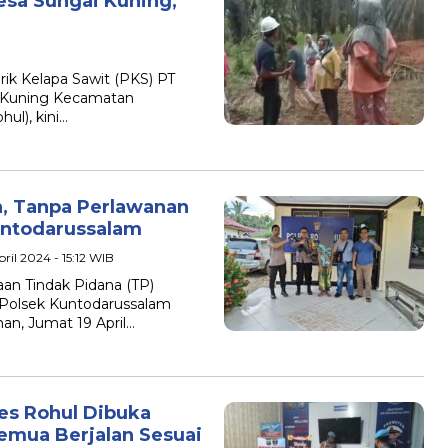
Desa Sungai Kuning,
ik Kelapa Sawit (PKS) PT
i Kuning Kecamatan
l), kini…
, Tanpa Perlawanan
untodarussalam
ril 2024 - 15:12 WIB
an Tindak Pidana (TP)
l Polsek Kuntodarussalam
an, Jumat 19 April…
res Rohul Dibuka
Semua Berjalan Sesuai