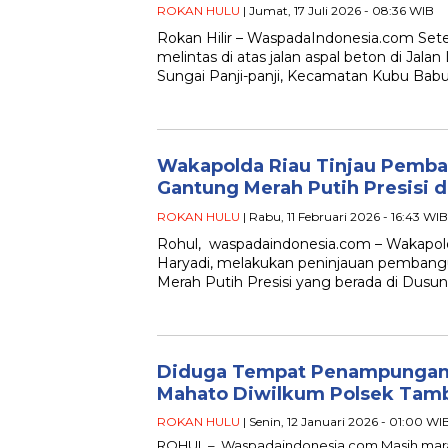
ROKAN HULU
| Jumat, 17 Juli 2026 - 08:36 WIB
Rokan Hilir – WaspadaIndonesia.com Sete
melintas di atas jalan aspal beton di Jala
Sungai Panji-panji, Kecamatan Kubu Bab
Wakapolda Riau Tinjau Pemb
Gantung Merah Putih Presisi d
ROKAN HULU
| Rabu, 11 Februari 2026 - 16:43 WIB
Rohul, waspadaindonesia.com – Wakapold
Haryadi, melakukan peninjauan pemban
Merah Putih Presisi yang berada di Dusu
Diduga Tempat Penampungan Cr
Mahato Diwilkum Polsek Tamb
ROKAN HULU
| Senin, 12 Januari 2026 - 01:00 WI
ROHUL – Waspadaindonesia.com Masih mara