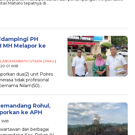
lintas Mahato tepatnya di…
Didampingi PH
 MH Melapor ke
LABUHANBATU UTARA
|
RIAU
|
- 20:01 WIB
orkan dua(2) unit Polres
erasa tidak profesional
 bernama Nilam(50)…
 Pemandang Rohul,
porkan ke APH
3 WIB
artawan dari berbagai
Pemandang Kec. Rokan IV