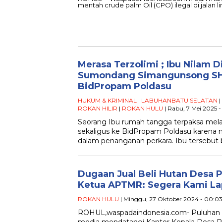
mentah crude palm Oil (CPO) ilegal di jalan 
Merasa Terzolimi ; Ibu Nilam 
Sumondang Simangunsong SH
BidPropam Poldasu
HUKUM & KRIMINAL
|
LABUHANBATU SELATAN
|
ROKAN HILIR
|
ROKAN HULU
| Rabu, 7 Mei 2025 
Seorang Ibu rumah tangga terpaksa melap
sekaligus ke BidPropam Poldasu karena m
dalam penanganan perkara. Ibu tersebut
Dugaan Jual Beli Hutan Desa
Ketua APTMR: Segera Kami La
ROKAN HULU
| Minggu, 27 Oktober 2024 - 00:0
ROHUL,waspadaindonesia.com- Puluhan w
media mendatangi Kantor Kepala Desa 