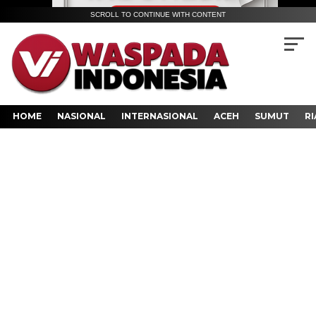
SCROLL TO CONTINUE WITH CONTENT
HOME
NASIONAL
INTERNASIONAL
ACEH
SUMUT
RI