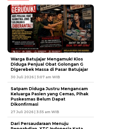
Warga Batujajar Mengamuk! Kios
Diduga Penjual Obat Golongan G
Digerebek Massa di Pasar Batujajar
30 Juli 2026 | 3:07 am WIB
Satpam Diduga Justru Mengancam
Keluarga Pasien yang Cemas, Pihak
Puskesmas Belum Dapat
Dikonfirmasi
27 Juli 2026 | 3:35 am WIB
Dari Persaudaraan Menuju
Pengabdian, XTC Indonesia Kota