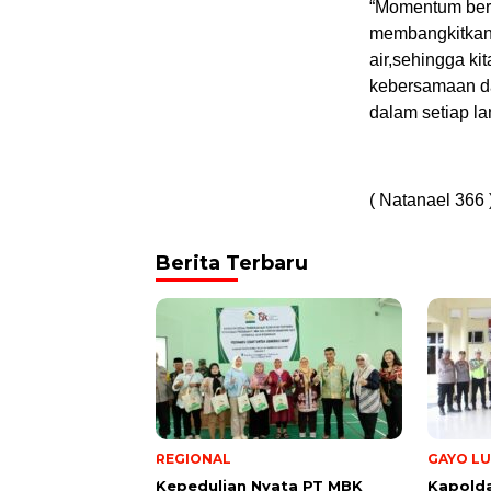
“Momentum bers
membangkitkan 
air,sehingga ki
kebersamaan da
dalam setiap l
( Natanael 366 
Berita Terbaru
REGIONAL
GAYO LU
Kepedulian Nyata PT MBK
Kapolda