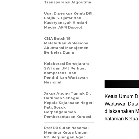
Transparansi Algoritma
Usai Diperiksa Kejati DKI,
Entjik S. Djafar dan
Kuseryansyah Hindari
Media, AFPI Disorot
CMA Batch 19:
Melahirkan Profesional
Akuntansi Manajemen
Berkelas Dunia
Kolaborasi Bersejarah:
SWI dan UMJ Perkuat
Kompetensi dan
Pendidikan Wartawan
Nasional
Jaksa Agung Tunjuk Dr.
Ketua Umum DP
Hadiman Sebagai
Kepala Kejaksaan Negeri
Wartawan Duta 
Pati, Sosok
dilaksanakan M
Berpengalaman
Pemberantasan Korupsi
halaman Ketu
Prof DR Sutan Nasomal
Meminta Ketua Umum
PDI Perjuangan Agar