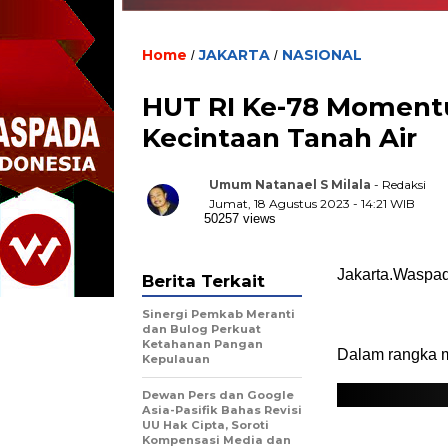
Home
JAKARTA
NASIONAL
/
/
HUT RI Ke-78 Moment
Kecintaan Tanah Air
Umum Natanael S Milala
- Redaksi
Jumat, 18 Agustus 2023 - 14:21 WIB
50257 views
Jakarta.Waspad
Berita Terkait
Sinergi Pemkab Meranti
dan Bulog Perkuat
Ketahanan Pangan
Dalam rangka 
Kepulauan
Dewan Pers dan Google
Asia-Pasifik Bahas Revisi
UU Hak Cipta, Soroti
Kompensasi Media dan