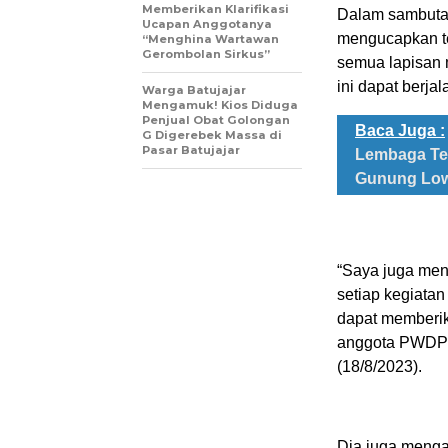
Memberikan Klarifikasi
Dalam sambuta
Ucapan Anggotanya
mengucapkan te
“Menghina Wartawan
Gerombolan Sirkus”
semua lapisan 
ini dapat berja
Warga Batujajar
Mengamuk! Kios Diduga
Penjual Obat Golongan
Baca Juga :
G Digerebek Massa di
Pasar Batujajar
Lembaga Ter
Gunung Low
“Saya juga men
setiap kegiatan
dapat memberik
anggota PWDPI s
(18/8/2023).
Dia juga menga