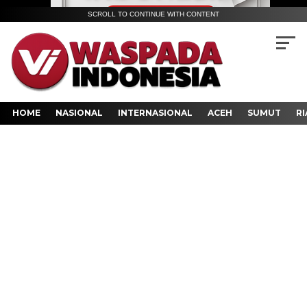
SCROLL TO CONTINUE WITH CONTENT
HOME
NASIONAL
INTERNASIONAL
ACEH
SUMUT
RI