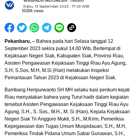
WASPADA INDONESIA
- Redaksi
Rabu, 13 September 2023 - 17:43 WIB
50284 views
Pekanbaru, –
Bahwa pada hari Selasa tanggal 12
September 2023 sekira pukul 14.00 Wib, Bertempat di
Kejaksaan Negeri Siak, Kabupaten Siak, Provinsi Riau,
Asisten Pengawasan Kejaksaan Tinggi Riau Ayu Agung,
S.H, S.Sos, M.H, M.Si (Han) melakukan Inspeksi
Pemantauan Tahun 2023 di Kejaksaan Negeri Siak.
Bambang Heripurwanto SH MH selaku kasi penkum kejati
Riau menyatakan bahwa yang Turut hadir dalam kegiatan
tersebut Asisten Pengawasan Kejaksaan Tinggi Riau Ayu
Agung, S.H., S. Sos., M.H., M. Si (Han), Kepala Kejaksaan
Negeri Siak Tri Anggoro Mukti, S.H., M.Krim, Pemeriksa
Kepegawaian dan Tugas Umum Muspidauan, S.H., M.H,
Pemeriksa Tindak Pidana Umum Sabar Gunawan, S.H.,