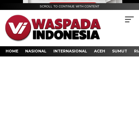
SCROLL TO CONTINUE WITH CONTENT
HOME
NASIONAL
INTERNASIONAL
ACEH
SUMUT
RI