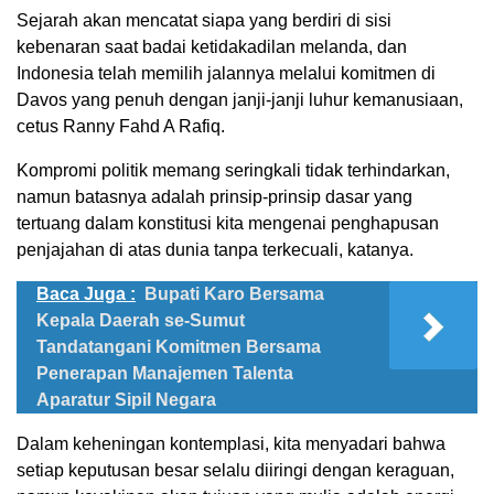
Sejarah akan mencatat siapa yang berdiri di sisi
kebenaran saat badai ketidakadilan melanda, dan
Indonesia telah memilih jalannya melalui komitmen di
Davos yang penuh dengan janji-janji luhur kemanusiaan,
cetus Ranny Fahd A Rafiq.
Kompromi politik memang seringkali tidak terhindarkan,
namun batasnya adalah prinsip-prinsip dasar yang
tertuang dalam konstitusi kita mengenai penghapusan
penjajahan di atas dunia tanpa terkecuali, katanya.
Baca Juga :
Bupati Karo Bersama
Kepala Daerah se-Sumut
Tandatangani Komitmen Bersama
Penerapan Manajemen Talenta
Aparatur Sipil Negara
Dalam keheningan kontemplasi, kita menyadari bahwa
setiap keputusan besar selalu diiringi dengan keraguan,