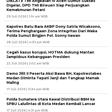
DIKLATz TMI Angkatan IV Aceh-Sumut Sukses
Digelar, DPD TMI Bireuen Siap Perjuangkan
Kemakmuran Petani
29 Juli 2026 | 1:14 am WIB
Kapolres Batu Bara AKBP Dony Satria Wicaksono,
Terima Penghargaan Zona Integritas Dari Waka
Polda Sumut Brigjen Pol. Sonny Irawan
28 Juli 2026 | 4:33 pm WIB
Cegah kasus korupsi, HOTMA dukung Mantan
Jampidsus Kebanggaan Presiden
22 Juli 2026 | 2:02 am WIB
Demo Jilit II Peserta Aksi Bawa BH, Kapolrestabes
Medan Diminta Tepati Janji dan Tangkap Mamak
Maling
17 Juli 2026 | 11:34 pm WIB
Polda Sumatera Utara Kawal Distribusi BBM ke
SPBU Lalulintas di Kota Medan Kembali Lancar
17 Juli 2026 | 4:31 pm WIB