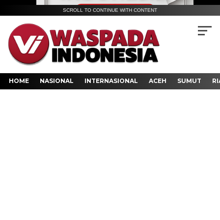
SCROLL TO CONTINUE WITH CONTENT
HOME
NASIONAL
INTERNASIONAL
ACEH
SUMUT
RI