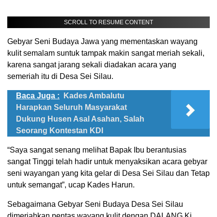
SCROLL TO RESUME CONTENT
Gebyar Seni Budaya Jawa yang mementaskan wayang
kulit semalam suntuk tampak makin sangat meriah sekali,
karena sangat jarang sekali diadakan acara yang
semeriah itu di Desa Sei Silau.
Baca Juga :
Kades Ambalutu
Harapkan Seluruh Masyarakat
Dukung Husen Asal Asahan, Salah
Seorang Kontestan KDI
“Saya sangat senang melihat Bapak Ibu berantusias
sangat Tinggi telah hadir untuk menyaksikan acara gebyar
seni wayangan yang kita gelar di Desa Sei Silau dan Tetap
untuk semangat”, ucap Kades Harun.
Sebagaimana Gebyar Seni Budaya Desa Sei Silau
dimeriahkan pentas wayang kulit dengan DALANG Ki