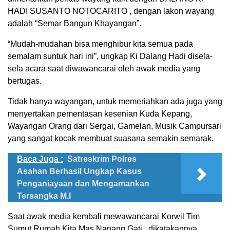
HADI SUSANTO NOTOCARITO , dengan lakon wayang
adalah “Semar Bangun Khayangan”.
“Mudah-mudahan bisa menghibur kita semua pada
semalam suntuk hari ini”, ungkap Ki Dalang Hadi disela-
sela acara saat diwawancarai oleh awak media yang
bertugas.
Tidak hanya wayangan, untuk memeriahkan ada juga yang
menyertakan pementasan kesenian Kuda Kepang,
Wayangan Orang dari Sergai, Gamelan, Musik Campursari
yang sangat kocak membuat suasana semakin semarak.
Baca Juga :
Satreskrim Polres
Asahan Berhasil Ungkap Kasus
Penganiayaan dan Mengamankan
Tersangka M.I
Saat awak media kembali mewawancarai Korwil Tim
Sumut Rumah Kita Mas Nanang Gati , dikatakannya,