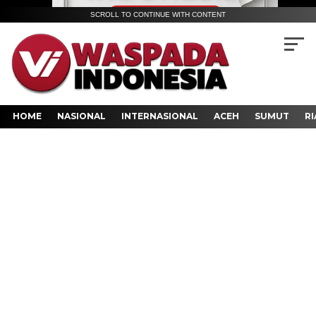
SCROLL TO CONTINUE WITH CONTENT
HOME
NASIONAL
INTERNASIONAL
ACEH
SUMUT
RI