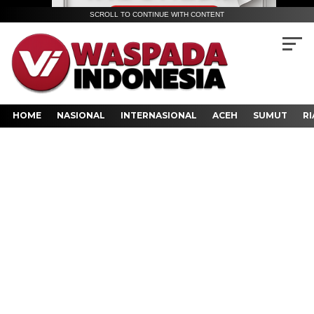
SCROLL TO CONTINUE WITH CONTENT
HOME
NASIONAL
INTERNASIONAL
ACEH
SUMUT
RI