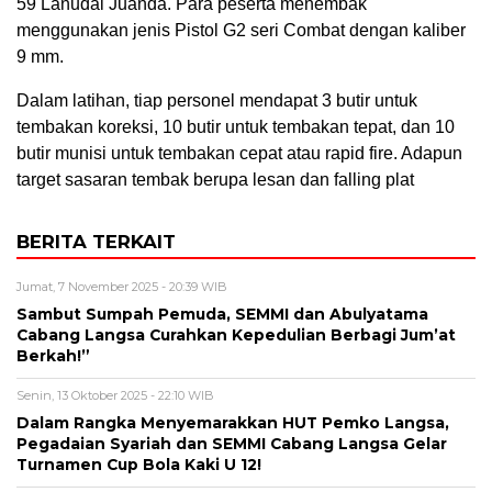
59 Lanudal Juanda. Para peserta menembak
menggunakan jenis Pistol G2 seri Combat dengan kaliber
9 mm.
Dalam latihan, tiap personel mendapat 3 butir untuk
tembakan koreksi, 10 butir untuk tembakan tepat, dan 10
butir munisi untuk tembakan cepat atau rapid fire. Adapun
target sasaran tembak berupa lesan dan falling plat
BERITA TERKAIT
Jumat, 7 November 2025 - 20:39 WIB
Sambut Sumpah Pemuda, SEMMI dan Abulyatama
Cabang Langsa Curahkan Kepedulian Berbagi Jum’at
Berkah!”
Senin, 13 Oktober 2025 - 22:10 WIB
Dalam Rangka Menyemarakkan HUT Pemko Langsa,
Pegadaian Syariah dan SEMMI Cabang Langsa Gelar
Turnamen Cup Bola Kaki U 12!