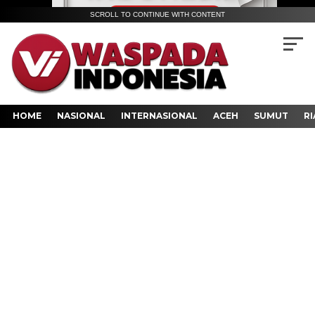
SCROLL TO CONTINUE WITH CONTENT
HOME
NASIONAL
INTERNASIONAL
ACEH
SUMUT
RI