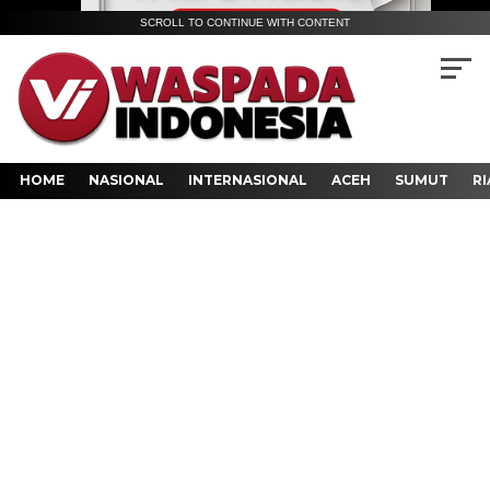
SCROLL TO CONTINUE WITH CONTENT
HOME
NASIONAL
INTERNASIONAL
ACEH
SUMUT
RI