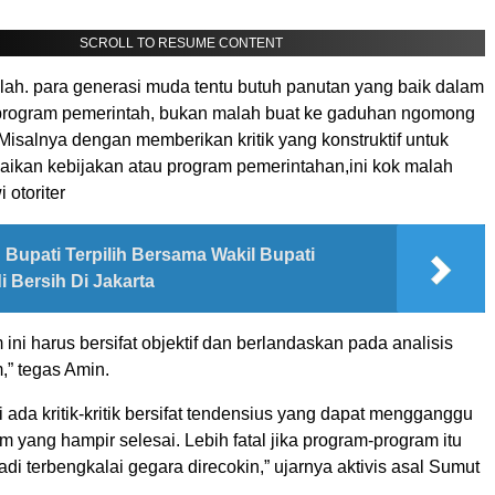
SCROLL TO RESUME CONTENT
lah. para generasi muda tentu butuh panutan yang baik dalam
program pemerintah, bukan malah buat ke gaduhan ngomong
Misalnya dengan memberikan kritik yang konstruktif untuk
ikan kebijakan atau program pemerintahan,ini kok malah
otoriter
Bupati Terpilih Bersama Wakil Bupati
di Bersih Di Jakarta
 ini harus bersifat objektif dan berlandaskan pada analisis
” tegas Amin.
ada kritik-kritik bersifat tendensius yang dapat mengganggu
 yang hampir selesai. Lebih fatal jika program-program itu
i terbengkalai gegara direcokin,” ujarnya aktivis asal Sumut