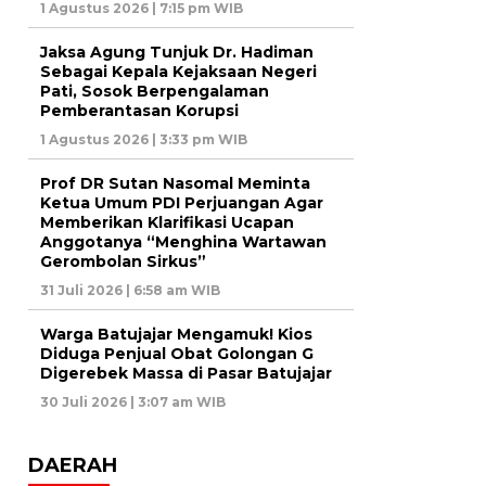
1 Agustus 2026 | 7:15 pm WIB
Jaksa Agung Tunjuk Dr. Hadiman
Sebagai Kepala Kejaksaan Negeri
Pati, Sosok Berpengalaman
Pemberantasan Korupsi
1 Agustus 2026 | 3:33 pm WIB
Prof DR Sutan Nasomal Meminta
Ketua Umum PDI Perjuangan Agar
Memberikan Klarifikasi Ucapan
Anggotanya “Menghina Wartawan
Gerombolan Sirkus”
31 Juli 2026 | 6:58 am WIB
Warga Batujajar Mengamuk! Kios
Diduga Penjual Obat Golongan G
Digerebek Massa di Pasar Batujajar
30 Juli 2026 | 3:07 am WIB
DAERAH