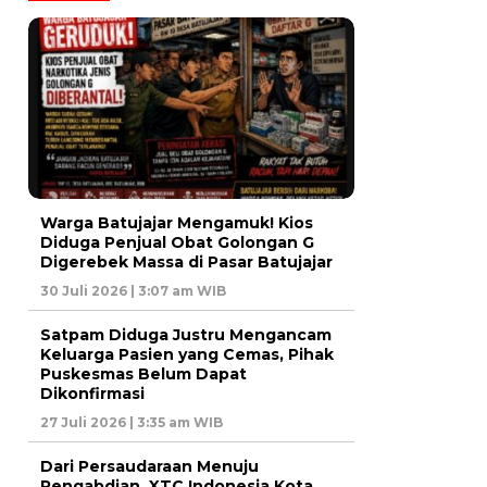
Warga Batujajar Mengamuk! Kios
Diduga Penjual Obat Golongan G
Digerebek Massa di Pasar Batujajar
30 Juli 2026 | 3:07 am WIB
Satpam Diduga Justru Mengancam
Keluarga Pasien yang Cemas, Pihak
Puskesmas Belum Dapat
Dikonfirmasi
27 Juli 2026 | 3:35 am WIB
Dari Persaudaraan Menuju
Pengabdian, XTC Indonesia Kota