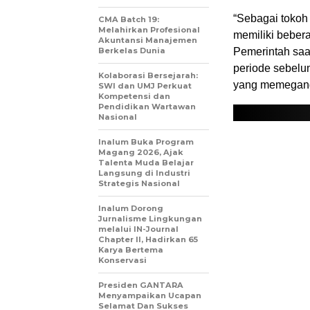
“Sebagai tokoh
CMA Batch 19:
Melahirkan Profesional
memiliki beber
Akuntansi Manajemen
Berkelas Dunia
Pemerintah saat
periode sebelum
Kolaborasi Bersejarah:
yang memegang
SWI dan UMJ Perkuat
Kompetensi dan
Pendidikan Wartawan
Nasional
Inalum Buka Program
Magang 2026, Ajak
Talenta Muda Belajar
Langsung di Industri
Strategis Nasional
Inalum Dorong
Jurnalisme Lingkungan
melalui IN-Journal
Chapter II, Hadirkan 65
Karya Bertema
Konservasi
Presiden GANTARA
Menyampaikan Ucapan
Selamat Dan Sukses