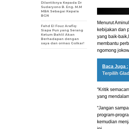
Dilantiknya Kepada Dr
Sudaryono B. Eng. M.M
MBA Sebagai Kepala
BGN
Menurut Aminul
Fahd El Fouz Arafiq:
kebijakan dan 
Siapa Pun yang Serang
Ketum Bahlil Akan
yang baik-baik,
Berhadapan dengan
membantu perba
saya dan ormas Golkar!
ngomong jokowi 
Baca Juga :
Terpilih Gla
“Kritik semacam
yang mendalam,
“Jangan sampai 
program-program
kemudian menjad
ini.