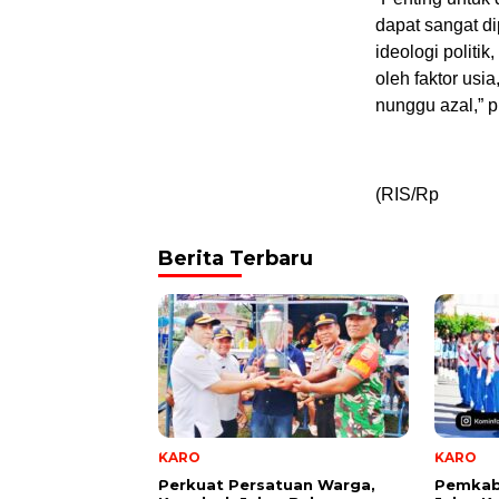
dapat sangat di
ideologi politi
oleh faktor usi
nunggu azal,” 
(RIS/Rp
Berita Terbaru
KARO
KARO
Perkuat Persatuan Warga,
Pemkab 