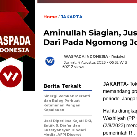
Home
JAKARTA
/
Aminullah Siagian, Ju
Dari Pada Ngomong Jo
WASPADA INDONESIA
- Redaksi
Jumat, 4 Agustus 2023 - 05:52 WIB
50212 views
JAKARTA-
Toko
Berita Terkait
memandang pro
Sinergi Pemkab Meranti
periode. Janga
dan Bulog Perkuat
Ketahanan Pangan
Kepulauan
Hal itu diung
Washliyah (PP 
Usai Diperiksa Kejati DKI,
(2/8/2023) mena
Entjik S. Djafar dan
Kuseryansyah Hindari
pemerintah RI.
Media, AFPI Disorot