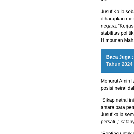
Jusuf Kalla se
diharapkan mem
negara. “Kerjas
stabilitas poli
Himpunan Mahas
Baca Juga :
Tahun 2024
Menurut Amin la
posisi netral d
“Sikap netral 
antara para pe
Jusuf kalla sem
persatu,” katan
“Penting untuk 