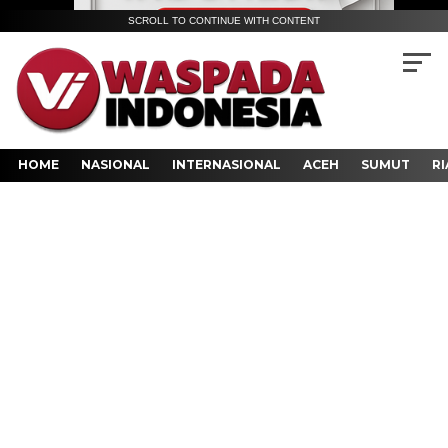
SCROLL TO CONTINUE WITH CONTENT
HOME
NASIONAL
INTERNASIONAL
ACEH
SUMUT
RI