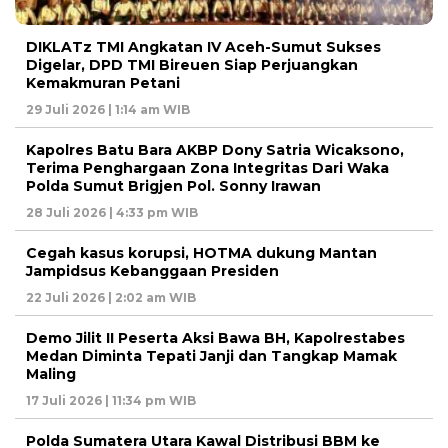
DIKLATz TMI Angkatan IV Aceh-Sumut Sukses
Digelar, DPD TMI Bireuen Siap Perjuangkan
Kemakmuran Petani
29 Juli 2026 | 1:14 am WIB
Kapolres Batu Bara AKBP Dony Satria Wicaksono,
Terima Penghargaan Zona Integritas Dari Waka
Polda Sumut Brigjen Pol. Sonny Irawan
28 Juli 2026 | 4:33 pm WIB
Cegah kasus korupsi, HOTMA dukung Mantan
Jampidsus Kebanggaan Presiden
22 Juli 2026 | 2:02 am WIB
Demo Jilit II Peserta Aksi Bawa BH, Kapolrestabes
Medan Diminta Tepati Janji dan Tangkap Mamak
Maling
17 Juli 2026 | 11:34 pm WIB
Polda Sumatera Utara Kawal Distribusi BBM ke