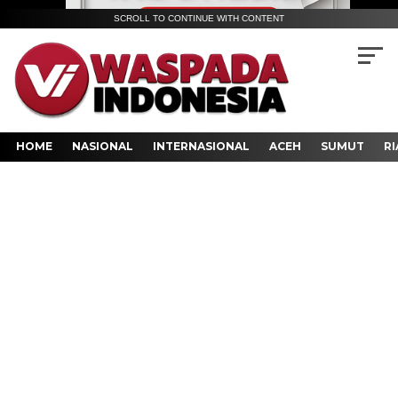
SCROLL TO CONTINUE WITH CONTENT
HOME
NASIONAL
INTERNASIONAL
ACEH
SUMUT
RI