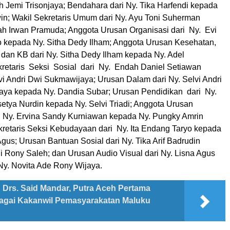
h Jemi Trisonjaya; Bendahara dari Ny. Tika Harfendi kepada
n; Wakil Sekretaris Umum dari Ny. Ayu Toni Suherman
ah Irwan Pramuda; Anggota Urusan Organisasi dari Ny. Evi
kepada Ny. Sitha Dedy Ilham; Anggota Urusan Kesehatan,
an KB dari Ny. Sitha Dedy Ilham kepada Ny. Adel
kretaris Seksi Sosial dari Ny. Endah Daniel Setiawan
vi Andri Dwi Sukmawijaya; Urusan Dalam dari Ny. Selvi Andri
ya kepada Ny. Dandia Subar; Urusan Pendidikan dari Ny.
etya Nurdin kepada Ny. Selvi Triadi; Anggota Urusan
i Ny. Ervina Sandy Kurniawan kepada Ny. Pungky Amrin
kretaris Seksi Kebudayaan dari Ny. Ita Endang Taryo kepada
gus; Urusan Bantuan Sosial dari Ny. Tika Arif Badrudin
i Rony Saleh; dan Urusan Audio Visual dari Ny. Lisna Agus
Ny. Novita Ade Rony Wijaya.
Drs. Said Mandar, Putra Aceh Pertama
bagai Kakanwil Pemasyarakatan Maluku