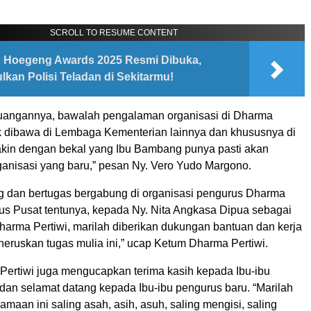
SCROLL TO RESUME CONTENT
Hoegeng Awards 2025 Resmi Dibuka,
lkan Polisi Teladan di Sekitarmu!
juangannya, bawalah pengalaman organisasi di Dharma
tuk dibawa di Lembaga Kementerian lainnya dan khususnya di
in dengan bekal yang Ibu Bambang punya pasti akan
ganisasi yang baru,” pesan Ny. Vero Yudo Margono.
g dan bertugas bergabung di organisasi pengurus Dharma
rus Pusat tentunya, kepada Ny. Nita Angkasa Dipua sebagai
harma Pertiwi, marilah diberikan dukungan bantuan dan kerja
eruskan tugas mulia ini,” ucap Ketum Dharma Pertiwi.
ertiwi juga mengucapkan terima kasih kepada Ibu-ibu
dan selamat datang kepada Ibu-ibu pengurus baru. “Marilah
samaan ini saling asah, asih, asuh, saling mengisi, saling