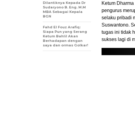
Dilantiknya Kepada Dr
Ketum Dharma P
Sudaryono B. Eng. M.M
pengurus merup
MBA Sebagai Kepala
BGN
selaku pribadi
Suswantono. Se
Fahd El Fouz Arafiq:
Siapa Pun yang Serang
tugas ini tidak
Ketum Bahlil Akan
sukses lagi di
Berhadapan dengan
saya dan ormas Golkar!