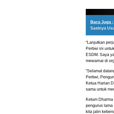
Baca Juga :
Saatnya Usu
“Lanjutkan per
Pertiwi ini un
ESDM. Saya yak
mewarnai di or
“Selamat datan
Pertiwi, Pengu
Ketua Harian D
sama untuk men
Ketum Dharma P
pengurus lama 
kita jalin keber