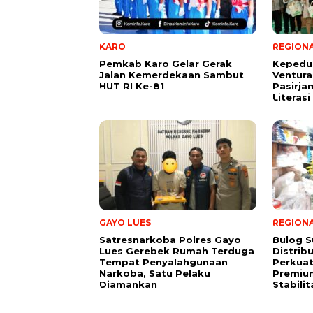
KARO
REGION
Pemkab Karo Gelar Gerak
Kepedul
Jalan Kemerdekaan Sambut
Ventura
HUT RI Ke-81
Pasirja
Literas
GAYO LUES
REGION
Satresnarkoba Polres Gayo
Bulog 
Lues Gerebek Rumah Terduga
Distrib
Tempat Penyalahgunaan
Perkuat
Narkoba, Satu Pelaku
Premiu
Diamankan
Stabili