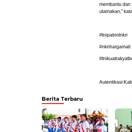
membantu dan s
utamakan,” kat
#tnipatriotnkri
#nkrihargamati
#tnikuatrakyatb
Autentikasi:Ka
Berita Terbaru