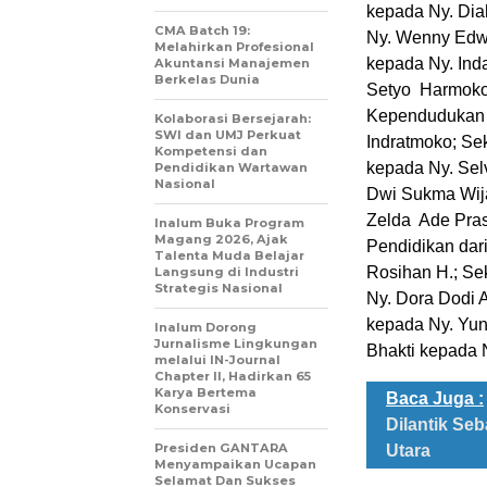
kepada Ny. Dia
CMA Batch 19:
Ny. Wenny Edwi
Melahirkan Profesional
kepada Ny. Ind
Akuntansi Manajemen
Berkelas Dunia
Setyo Harmoko 
Kependudukan d
Kolaborasi Bersejarah:
SWI dan UMJ Perkuat
Indratmoko; Se
Kompetensi dan
kepada Ny. Sel
Pendidikan Wartawan
Nasional
Dwi Sukma Wija
Zelda Ade Pras
Inalum Buka Program
Magang 2026, Ajak
Pendidikan dar
Talenta Muda Belajar
Rosihan H.; Se
Langsung di Industri
Strategis Nasional
Ny. Dora Dodi A
kepada Ny. Yun
Inalum Dorong
Jurnalisme Lingkungan
Bhakti kepada 
melalui IN-Journal
Chapter II, Hadirkan 65
Karya Bertema
Baca Juga :
Konservasi
Dilantik Se
Presiden GANTARA
Utara
Menyampaikan Ucapan
Selamat Dan Sukses