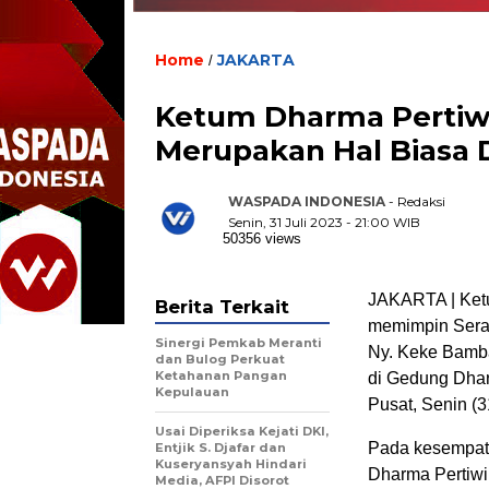
Home
JAKARTA
/
Ketum Dharma Pertiwi
Merupakan Hal Biasa 
WASPADA INDONESIA
- Redaksi
Senin, 31 Juli 2023 - 21:00 WIB
50356 views
JAKARTA | Ket
Berita Terkait
memimpin Serah
Sinergi Pemkab Meranti
Ny. Keke Bamba
dan Bulog Perkuat
Ketahanan Pangan
di Gedung Dhar
Kepulauan
Pusat, Senin (3
Usai Diperiksa Kejati DKI,
Pada kesempata
Entjik S. Djafar dan
Kuseryansyah Hindari
Dharma Pertiwi 
Media, AFPI Disorot