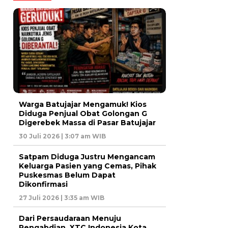
Warga Batujajar Mengamuk! Kios
Diduga Penjual Obat Golongan G
Digerebek Massa di Pasar Batujajar
30 Juli 2026 | 3:07 am WIB
Satpam Diduga Justru Mengancam
Keluarga Pasien yang Cemas, Pihak
Puskesmas Belum Dapat
Dikonfirmasi
27 Juli 2026 | 3:35 am WIB
Dari Persaudaraan Menuju
Pengabdian, XTC Indonesia Kota