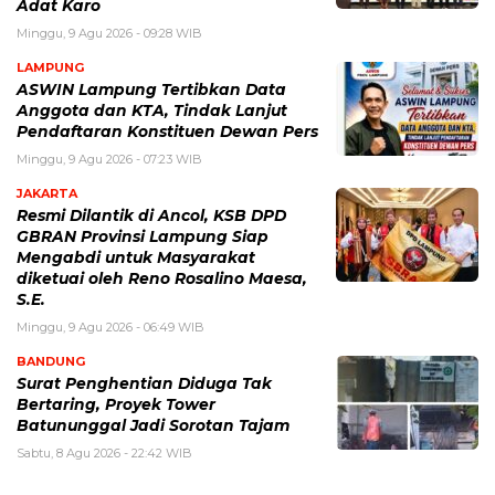
Adat Karo
Minggu, 9 Agu 2026 - 09:28 WIB
LAMPUNG
ASWIN Lampung Tertibkan Data
Anggota dan KTA, Tindak Lanjut
Pendaftaran Konstituen Dewan Pers
Minggu, 9 Agu 2026 - 07:23 WIB
JAKARTA
Resmi Dilantik di Ancol, KSB DPD
GBRAN Provinsi Lampung Siap
Mengabdi untuk Masyarakat
diketuai oleh Reno Rosalino Maesa,
S.E.
Minggu, 9 Agu 2026 - 06:49 WIB
BANDUNG
Surat Penghentian Diduga Tak
Bertaring, Proyek Tower
Batununggal Jadi Sorotan Tajam
Sabtu, 8 Agu 2026 - 22:42 WIB