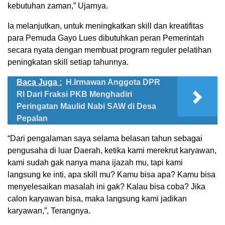
kebutuhan zaman,” Ujarnya.
Ia melanjutkan, untuk meningkatkan skill dan kreatifitas
para Pemuda Gayo Lues dibutuhkan peran Pemerintah
secara nyata dengan membuat program reguler pelatihan
peningkatan skill setiap tahunnya.
Baca Juga :
H.Irmawan Anggota DPR
RI Dari Fraksi PKB Menghadiri
Peringatan Maulid Nabi SAW di Desa
Pepalan
“Dari pengalaman saya selama belasan tahun sebagai
pengusaha di luar Daerah, ketika kami merekrut karyawan,
kami sudah gak nanya mana ijazah mu, tapi kami
langsung ke inti, apa skill mu? Kamu bisa apa? Kamu bisa
menyelesaikan masalah ini gak? Kalau bisa coba? Jika
calon karyawan bisa, maka langsung kami jadikan
karyawan,”, Terangnya.