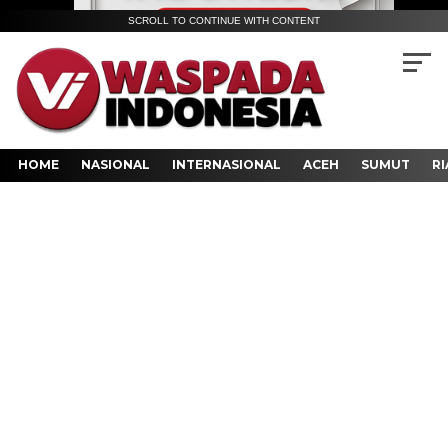
SCROLL TO CONTINUE WITH CONTENT
HOME
NASIONAL
INTERNASIONAL
ACEH
SUMUT
RI