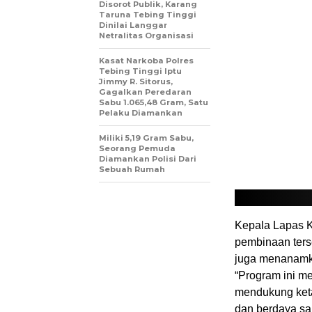
Disorot Publik, Karang
Taruna Tebing Tinggi
Dinilai Langgar
Netralitas Organisasi
Kasat Narkoba Polres
Tebing Tinggi Iptu
Jimmy R. Sitorus,
Gagalkan Peredaran
Sabu 1.065,48 Gram, Satu
Pelaku Diamankan
Miliki 5,19 Gram Sabu,
Seorang Pemuda
Diamankan Polisi Dari
Sebuah Rumah
Kepala Lapas K
pembinaan terse
juga menanamkan
“Program ini m
mendukung keta
dan berdaya sai