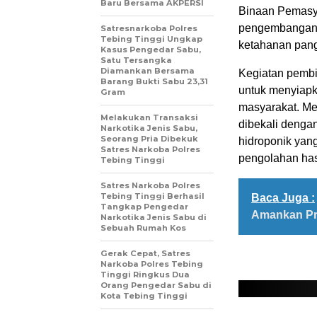
Baru Bersama AKPERSI
Binaan Pemasya
pengembangan s
Satresnarkoba Polres
Tebing Tinggi Ungkap
ketahanan pan
Kasus Pengedar Sabu,
Satu Tersangka
Diamankan Bersama
Kegiatan pembi
Barang Bukti Sabu 23,31
untuk menyiapk
Gram
masyarakat. Me
Melakukan Transaksi
dibekali dengan
Narkotika Jenis Sabu,
Seorang Pria Dibekuk
hidroponik yan
Satres Narkoba Polres
pengolahan hasi
Tebing Tinggi
Satres Narkoba Polres
Tebing Tinggi Berhasil
Baca Juga :
Tangkap Pengedar
Amankan Pri
Narkotika Jenis Sabu di
Sebuah Rumah Kos
Gerak Cepat, Satres
Narkoba Polres Tebing
Tinggi Ringkus Dua
Orang Pengedar Sabu di
Kota Tebing Tinggi