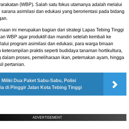
rakatan (WBP). Salah satu fokus utamanya adalah melalui
arana asimilasi dan edukasi yang berorientasi pada bidang
gan.
naan ini merupakan bagian dari strategi Lapas Tebing Tinggi
an WBP agar produktif dan mandiri setelah kembali ke
lalui program asimilasi dan edukasi, para warga binaan
 keterampilan praktis seperti budidaya tanaman hortikultura,
g dalam proses, pemeliharaan ikan, peternakan ayam, hingga
l pertanian.
Miliki Dua Paket Sabu-Sabu, Polisi
a di Pinggir Jalan Kota Tebing Tinggi
ADVERTISEMENT