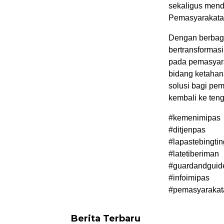
sekaligus mend
Pemasyarakata
Dengan berbagai
bertransformas
pada pemasyarak
bidang ketahan
solusi bagi pe
kembali ke ten
#kemenimipas
#ditjenpas
#lapastebingtin
#latetiberiman
#guardandguid
#infoimipas
#pemasyarakat
Berita Terbaru