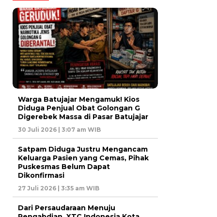
Warga Batujajar Mengamuk! Kios
Diduga Penjual Obat Golongan G
Digerebek Massa di Pasar Batujajar
30 Juli 2026 | 3:07 am WIB
Satpam Diduga Justru Mengancam
Keluarga Pasien yang Cemas, Pihak
Puskesmas Belum Dapat
Dikonfirmasi
27 Juli 2026 | 3:35 am WIB
Dari Persaudaraan Menuju
Pengabdian, XTC Indonesia Kota