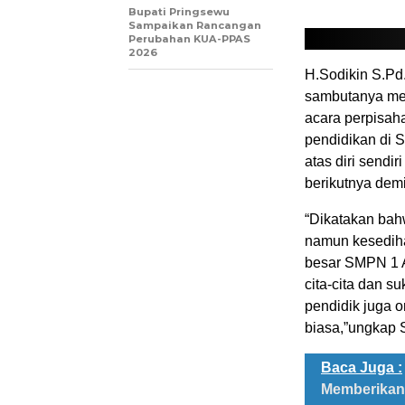
Bupati Pringsewu
Sampaikan Rancangan
Perubahan KUA-PPAS
2026
H.Sodikin S.P
sambutanya me
acara perpisah
pendidikan di
atas diri sendi
berikutnya demi 
“Dikatakan bahw
namun kesedih
besar SMPN 1 A
cita-cita dan 
pendidik juga 
biasa,”ungkap 
Baca Juga :
Memberikan 