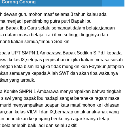
 Gorong Gorong
uh dewan guru mohon maaf selama 3 tahun kalau ada
ma menjadi pembimbing putra putri Bapak Ibu
n Bapak Ibu Guru selalu semangat dalam belajar,jangan
a dalam masa belajar,cari ilmu setinggi tingginya dan
anti kalian semua,”Imbuh Sodikin.
 kepala UPT SMPN 1 Ambarawa Bapak Sodikin S.Pd.I kepada
iswi kelas IX,selepas perpisahan ini jika kalian merasa susah
dengan kata bismillah,jika tidak mungkin kun Fayakun,tetaplah
hkan semuanya kepada Allah SWT dan akan tiba waktunya
kan yang terbaik.
tua Komite SMPN 1 Ambarawa menyampaikan bahwa tingkah
 siswi yang bapak ibu hadapi sangat beraneka ragam maka
 murid menyampaikan ucapan kata maaf,mohon ke ikhlasan
,dari kelas VII,VIII dan IX,berharap untuk anak-anak yang
n pendidikan ke jenjang berikutnya agar kiranya tetap
elajar lebih baik lagi dan selalu aktif.