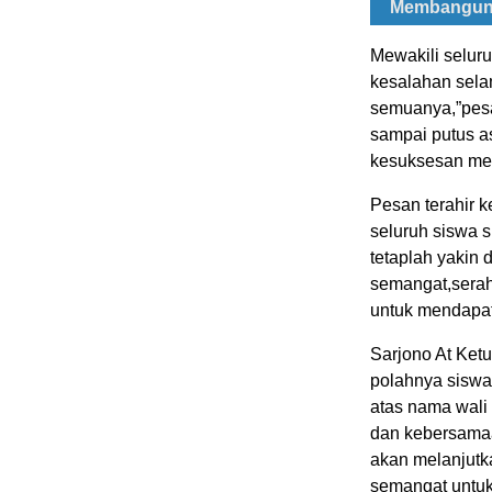
Membangun
Mewakili selur
kesalahan sela
semuanya,”pesa
sampai putus as
kesuksesan men
Pesan terahir
seluruh siswa s
tetaplah yakin 
semangat,sera
untuk mendapat
Sarjono At Ke
polahnya siswa
atas nama wali
dan kebersamaan
akan melanjutka
semangat untuk b