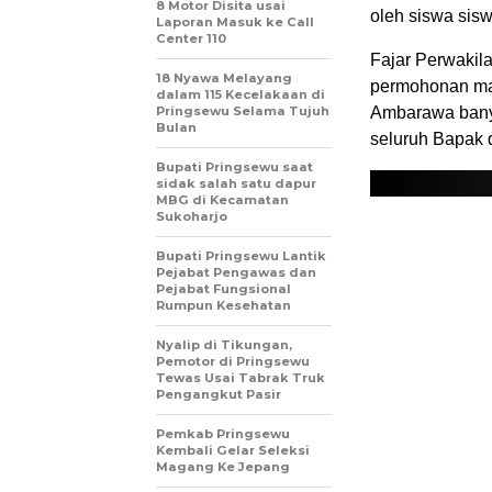
8 Motor Disita usai
oleh siswa siswi
Laporan Masuk ke Call
Center 110
Fajar Perwakil
18 Nyawa Melayang
permohonan ma
dalam 115 Kecelakaan di
Pringsewu Selama Tujuh
Ambarawa banya
Bulan
seluruh Bapak 
Bupati Pringsewu saat
sidak salah satu dapur
MBG di Kecamatan
Sukoharjo
Bupati Pringsewu Lantik
Pejabat Pengawas dan
Pejabat Fungsional
Rumpun Kesehatan
Nyalip di Tikungan,
Pemotor di Pringsewu
Tewas Usai Tabrak Truk
Pengangkut Pasir
Pemkab Pringsewu
Kembali Gelar Seleksi
Magang Ke Jepang