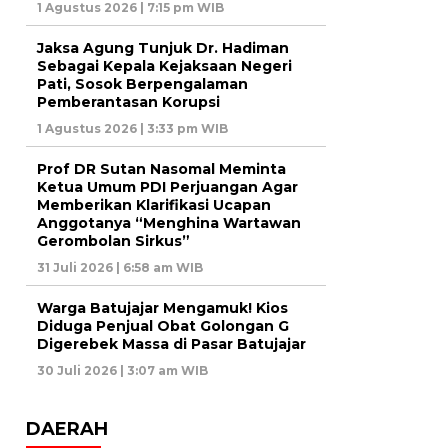
1 Agustus 2026 | 7:15 pm WIB
Jaksa Agung Tunjuk Dr. Hadiman
Sebagai Kepala Kejaksaan Negeri
Pati, Sosok Berpengalaman
Pemberantasan Korupsi
1 Agustus 2026 | 3:33 pm WIB
Prof DR Sutan Nasomal Meminta
Ketua Umum PDI Perjuangan Agar
Memberikan Klarifikasi Ucapan
Anggotanya “Menghina Wartawan
Gerombolan Sirkus”
31 Juli 2026 | 6:58 am WIB
Warga Batujajar Mengamuk! Kios
Diduga Penjual Obat Golongan G
Digerebek Massa di Pasar Batujajar
30 Juli 2026 | 3:07 am WIB
DAERAH