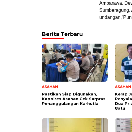
Ambarawa, Dew
Sumberagung, A
undangan,”Pun
Berita Terbaru
ASAHAN
ASAHAN
Pastikan Siap Digunakan,
Kerap J
Kapolres Asahan Cek Sarpras
Penyala
Penanggulangan Karhutla
Dua Pri
Batu