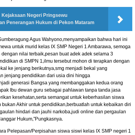
Kejaksaan Negeri Pringsewu
ikan Penerangan Hukum di Pekon Mataram
Sumberagung Agus Wahyono,menyampaikan bahwa hari ini
timewa untuk murid kelas IX SMP Negeri 1 Ambarawa, semoga
 dengan nilai terbaik,pesan buat adek adek selama 3
idikan di SMPN 1,ilmu tersebut mohon di terapkan dengan
ekal ke jenjang berikutnya,smg menjadi bekal yang
 jenjang pendidikan dari usia dini hingga
enjadi generasi Bangsa yang membanggakan kedua orang
apak Ibu dewan guru sebagai pahlawan tanpa tanda jasa
erikan kesehatan,serta semangat untuk keberhasilan siswa
n bukan Akhir untuk pendidikan,berbuatlah untuk kebaikan diri
rgaulan hindari dan jauhi narkoba,judi online dan pergaulan
langgar Hukum,”Pungkasnya.
ara Pelepasan/Perpisahan siswa siswi kelas IX SMP negeri 1