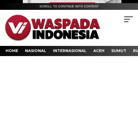
SCROLL TO CONTINUE WITH CONTENT
HOME
NASIONAL
INTERNASIONAL
ACEH
SUMUT
RI