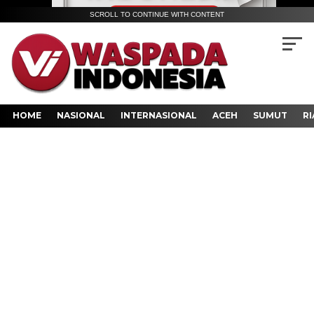
SCROLL TO CONTINUE WITH CONTENT
HOME
NASIONAL
INTERNASIONAL
ACEH
SUMUT
RI