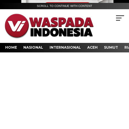
SCROLL TO CONTINUE WITH CONTENT
HOME
NASIONAL
INTERNASIONAL
ACEH
SUMUT
RI