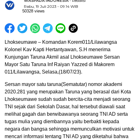
WASPADA INDONESIA
- Redaksi
Rabu, 19 Juli 2023 - 09:14 WIB
50328 views
Lhokseumawe – Komandan Korem011/Lilawangsa
Kolonel Kav Kapti Hertantyawan, S.H menerima
Kunjungan Taruna Akmil asal Lhokseumawe Sersan
Mayor Satu Taruna Inf Raiyan Yazzed di Makorem
011/Lilawangsa, Selasa,(18/07/23).
Sersan mayor satu taruna(Sematutar) nomor akademi
2020.281 yang merupakan Taruna yang berasal dari Kota
Lhokseumawe sudah sudah bercita-cita menjadi seorang
TNI sejak dari Sekolah Dasar, hal tersebut diawali saat
melihat gagah dan berwibawanya seorang TNI AD serta
tugas mulia yang diembannya yaitu berbakti kepada
negara dan bangsa sehingga memunculkan motivasi untuk
mencari informasi tentang TNI AD yang diketahui bahwa