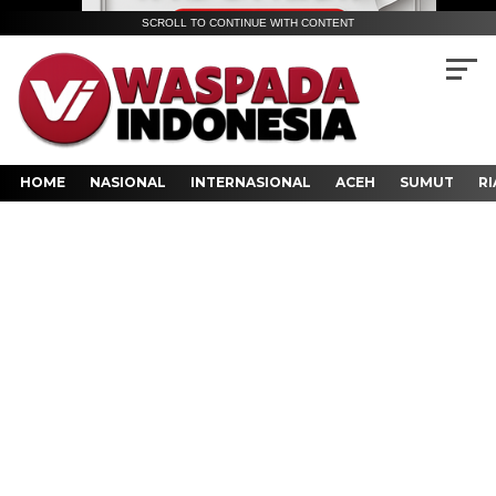
SCROLL TO CONTINUE WITH CONTENT
HOME
NASIONAL
INTERNASIONAL
ACEH
SUMUT
RI