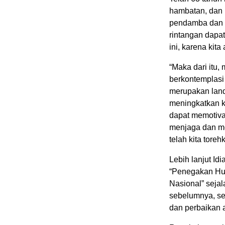
hambatan, dan 
pendamba dan 
rintangan dapat
ini, karena kita
“Maka dari itu,
berkontemplasi 
merupakan land
meningkatkan ke
dapat memotiva
menjaga dan me
telah kita toreh
Lebih lanjut I
“Penegakan H
Nasional” seja
sebelumnya, seh
dan perbaikan 