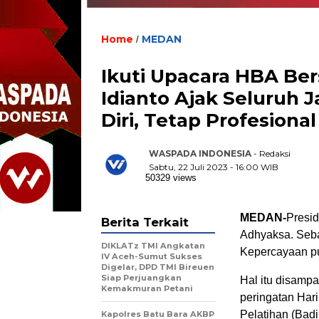
Home
MEDAN
/
Ikuti Upacara HBA Ber
Idianto Ajak Seluruh 
Diri, Tetap Profesional
WASPADA INDONESIA
- Redaksi
Sabtu, 22 Juli 2023 - 16:00 WIB
50329 views
MEDAN-
Presid
Berita Terkait
Adhyaksa. Seba
DIKLATz TMI Angkatan
Kepercayaan pu
IV Aceh-Sumut Sukses
Digelar, DPD TMI Bireuen
Siap Perjuangkan
Hal itu disamp
Kemakmuran Petani
peringatan Har
Pelatihan (Badi
Kapolres Batu Bara AKBP