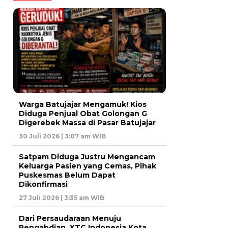
Warga Batujajar Mengamuk! Kios
Diduga Penjual Obat Golongan G
Digerebek Massa di Pasar Batujajar
30 Juli 2026 | 3:07 am WIB
Satpam Diduga Justru Mengancam
Keluarga Pasien yang Cemas, Pihak
Puskesmas Belum Dapat
Dikonfirmasi
27 Juli 2026 | 3:35 am WIB
Dari Persaudaraan Menuju
Pengabdian, XTC Indonesia Kota