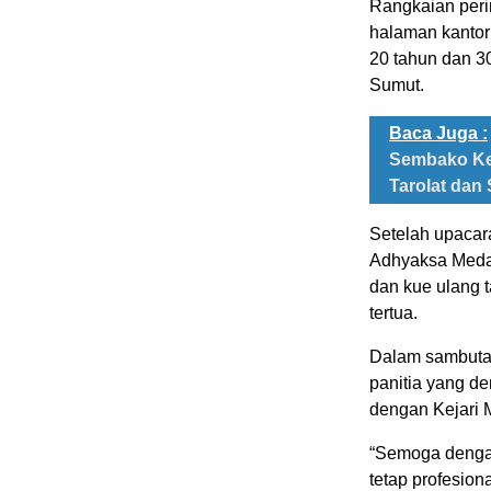
Rangkaian peri
halaman kantor
20 tahun dan 30
Sumut.
Baca Juga :
Sembako Ke
Tarolat dan 
Setelah upacar
Adhyaksa Meda
dan kue ulang 
tertua.
Dalam sambutan
panitia yang d
dengan Kejari 
“Semoga dengan 
tetap profesio