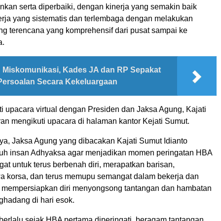
nkan serta diperbaiki, dengan kinerja yang semakin baik
erja yang sistematis dan terlembaga dengan melakukan
ang terencana yang komprehensif dari pusat sampai ke
a.
Miskomunikasi, Kades JA dan RP Sepakat
Persoalan Secara Kekeluargaan
i upacara virtual dengan Presiden dan Jaksa Agung, Kajati
an mengikuti upacara di halaman kantor Kejati Sumut.
a, Jaksa Agung yang dibacakan Kajati Sumut Idianto
ruh insan Adhyaksa agar menjadikan momen peringatan HBA
at untuk terus berbenah diri, merapatkan barisan,
a korsa, dan terus memupu semangat dalam bekerja dan
m mempersiapkan diri menyongsong tantangan dan hambatan
hadang di hari esok.
berlalu sejak HBA pertama diperingati, beragam tantangan,