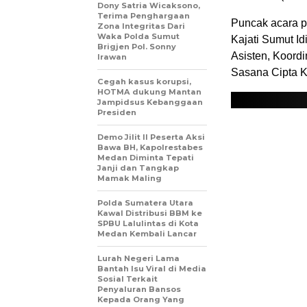
Dony Satria Wicaksono,
Terima Penghargaan
Puncak acara pe
Zona Integritas Dari
Waka Polda Sumut
Kajati Sumut I
Brigjen Pol. Sonny
Asisten, Koordi
Irawan
Sasana Cipta Ke
Cegah kasus korupsi,
HOTMA dukung Mantan
Jampidsus Kebanggaan
Presiden
Demo Jilit II Peserta Aksi
Bawa BH, Kapolrestabes
Medan Diminta Tepati
Janji dan Tangkap
Mamak Maling
Polda Sumatera Utara
Kawal Distribusi BBM ke
SPBU Lalulintas di Kota
Medan Kembali Lancar
Lurah Negeri Lama
Bantah Isu Viral di Media
Sosial Terkait
Penyaluran Bansos
Kepada Orang Yang