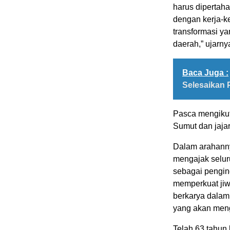
harus dipertaha
dengan kerja-k
transformasi y
daerah,” ujarny
Baca Juga :
Selesaikan 
Pasca mengikut
Sumut dan jajar
Dalam arahanny
mengajak selu
sebagai penging
memperkuat jiw
berkarya dala
yang akan meng
Telah 63 tahun 