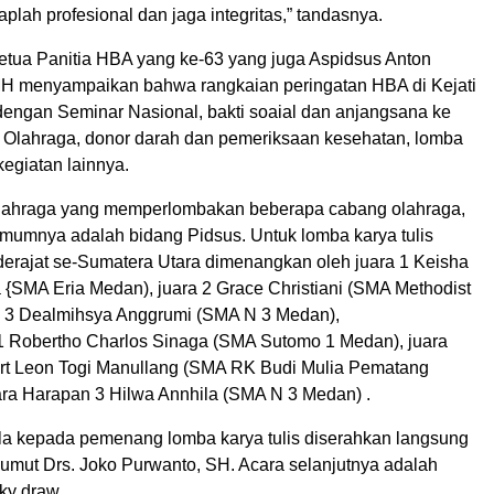
taplah profesional dan jaga integritas,” tandasnya.
tua Panitia HBA yang ke-63 yang juga Aspidsus Anton
MH menyampaikan bahwa rangkaian peringatan HBA di Kejati
dengan Seminar Nasional, bakti soaial dan anjangsana ke
 Olahraga, donor darah dan pemeriksaan kesehatan, lomba
kegiatan lainnya.
lahraga yang memperlombakan beberapa cabang olahraga,
umumnya adalah bidang Pidsus. Untuk lomba karya tulis
derajat se-Sumatera Utara dimenangkan oleh juara 1 Keisha
 {SMA Eria Medan), juara 2 Grace Christiani (SMA Methodist
a 3 Dealmihsya Anggrumi (SMA N 3 Medan),
1 Robertho Charlos Sinaga (SMA Sutomo 1 Medan), juara
rt Leon Togi Manullang (SMA RK Budi Mulia Pematang
uara Harapan 3 Hilwa Annhila (SMA N 3 Medan) .
la kepada pemenang lomba karya tulis diserahkan langsung
Sumut Drs. Joko Purwanto, SH. Acara selanjutnya adalah
ky draw.