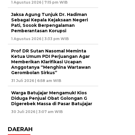
1 Agustus 2026 | 7:15 pm WIB
Jaksa Agung Tunjuk Dr. Hadiman
Sebagai Kepala Kejaksaan Negeri
Pati, Sosok Berpengalaman
Pemberantasan Korupsi
1 Agustus 2026 | 3:33 pm WIB
Prof DR Sutan Nasomal Meminta
Ketua Umum PDI Perjuangan Agar
Memberikan Klarifikasi Ucapan
Anggotanya “Menghina Wartawan
Gerombolan Sirkus”
31 Juli 2026 | 6:58 am WIB
Warga Batujajar Mengamuk! Kios
Diduga Penjual Obat Golongan G
Digerebek Massa di Pasar Batujajar
30 Juli 2026 | 3:07 am WIB
DAERAH