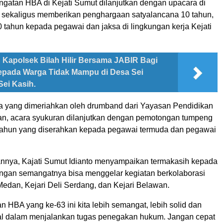
ngatan HBA di Kejati Sumut dilanjutkan dengan upacara di
 sekaligus memberikan penghargaan satyalancana 10 tahun,
 tahun kepada pegawai dan jaksa di lingkungan kerja Kejati
Kapolsek Bilah Hilir Bersama JABIR Bagi
pada Warga Tidak Mampu di Desa Sei
Sei Kasih.
a yang dimeriahkan oleh drumband dari Yayasan Pendidikan
n, acara syukuran dilanjutkan dengan pemotongan tumpeng
tahun yang diserahkan kepada pegawai termuda dan pegawai
nya, Kajati Sumut Idianto menyampaikan termakasih kepada
engan semangatnya bisa menggelar kegiatan berkolaborasi
Medan, Kejari Deli Serdang, dan Kejari Belawan.
HBA yang ke-63 ini kita lebih semangat, lebih solid dan
nal dalam menjalankan tugas penegakan hukum. Jangan cepat