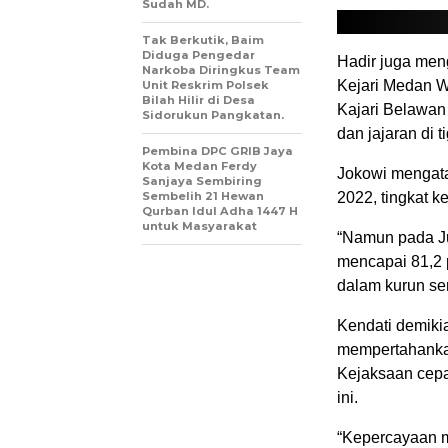
Sudah MD.
Tak Berkutik, Baim
Diduga Pengedar
Hadir juga men
Narkoba Diringkus Team
Kejari Medan W
Unit Reskrim Polsek
Bilah Hilir di Desa
Kajari Belawan
Sidorukun Pangkatan.
dan jajaran di t
Pembina DPC GRIB Jaya
Kota Medan Ferdy
Jokowi mengata
Sanjaya Sembiring
Sembelih 21 Hewan
2022, tingkat k
Qurban Idul Adha 1447 H
untuk Masyarakat
“Namun pada Jul
mencapai 81,2 
dalam kurun sem
Kendati demiki
mempertahankan
Kejaksaan cepa
ini.
“Kepercayaan ma