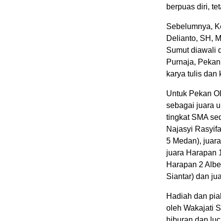
berpuas diri, te
Sebelumnya, Ke
Delianto, SH, 
Sumut diawali 
Purnaja, Pekan
karya tulis dan 
Untuk Pekan O
sebagai juara 
tingkat SMA se
Najasyi Rasyifa
5 Medan), juar
juara Harapan 
Harapan 2 Albe
Siantar) dan j
Hadiah dan pia
oleh Wakajati 
hiburan dan luc