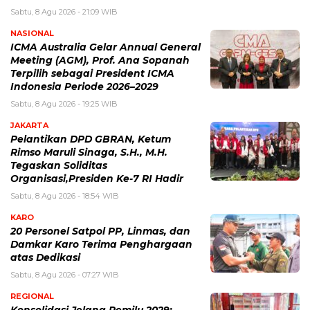
Sabtu, 8 Agu 2026 - 21:09 WIB
NASIONAL
ICMA Australia Gelar Annual General
Meeting (AGM), Prof. Ana Sopanah
Terpilih sebagai President ICMA
Indonesia Periode 2026–2029
Sabtu, 8 Agu 2026 - 19:25 WIB
JAKARTA
Pelantikan DPD GBRAN, Ketum
Rimso Maruli Sinaga, S.H., M.H.
Tegaskan Soliditas
Organisasi,Presiden Ke-7 RI Hadir
Sabtu, 8 Agu 2026 - 18:54 WIB
KARO
20 Personel Satpol PP, Linmas, dan
Damkar Karo Terima Penghargaan
atas Dedikasi
Sabtu, 8 Agu 2026 - 07:27 WIB
REGIONAL
Konsolidasi Jelang Pemilu 2029: