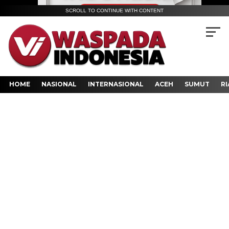
SCROLL TO CONTINUE WITH CONTENT
HOME
NASIONAL
INTERNASIONAL
ACEH
SUMUT
RI