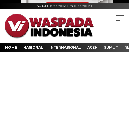
SCROLL TO CONTINUE WITH CONTENT
HOME
NASIONAL
INTERNASIONAL
ACEH
SUMUT
RI