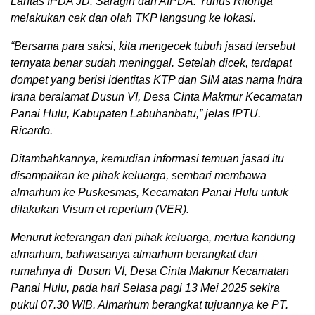
Lantas IPDA JD. Saragih dan AIPDA. Yunus Ritonga
melakukan cek dan olah TKP langsung ke lokasi.
“Bersama para saksi, kita mengecek tubuh jasad tersebut
ternyata benar sudah meninggal. Setelah dicek, terdapat
dompet yang berisi identitas KTP dan SIM atas nama Indra
Irana beralamat Dusun VI, Desa Cinta Makmur Kecamatan
Panai Hulu, Kabupaten Labuhanbatu,” jelas IPTU.
Ricardo.
Ditambahkannya, kemudian informasi temuan jasad itu
disampaikan ke pihak keluarga, sembari membawa
almarhum ke Puskesmas, Kecamatan Panai Hulu untuk
dilakukan Visum et repertum (VER).
Menurut keterangan dari pihak keluarga, mertua kandung
almarhum, bahwasanya almarhum berangkat dari
rumahnya di Dusun VI, Desa Cinta Makmur Kecamatan
Panai Hulu, pada hari Selasa pagi 13 Mei 2025 sekira
pukul 07.30 WIB. Almarhum berangkat tujuannya ke PT.