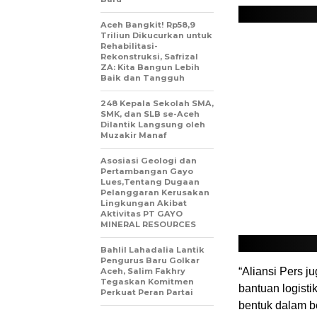
Aceh Bangkit! Rp58,9
Triliun Dikucurkan untuk
Rehabilitasi-
Rekonstruksi, Safrizal
ZA: Kita Bangun Lebih
Baik dan Tangguh
248 Kepala Sekolah SMA,
SMK, dan SLB se-Aceh
Dilantik Langsung oleh
Muzakir Manaf
Asosiasi Geologi dan
Pertambangan Gayo
Lues,Tentang Dugaan
Pelanggaran Kerusakan
Lingkungan Akibat
Aktivitas PT GAYO
MINERAL RESOURCES
Bahlil Lahadalia Lantik
Pengurus Baru Golkar
“Aliansi Pers 
Aceh, Salim Fakhry
Tegaskan Komitmen
bantuan logisti
Perkuat Peran Partai
bentuk dalam b