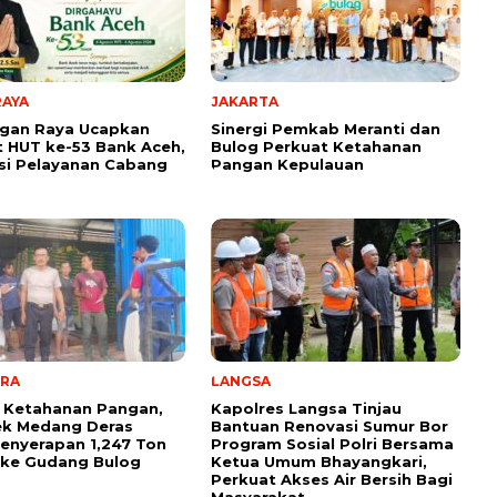
RAYA
JAKARTA
agan Raya Ucapkan
Sinergi Pemkab Meranti dan
 HUT ke-53 Bank Aceh,
Bulog Perkuat Ketahanan
si Pelayanan Cabang
Pangan Kepulauan
ARA
LANGSA
 Ketahanan Pangan,
Kapolres Langsa Tinjau
ek Medang Deras
Bantuan Renovasi Sumur Bor
enyerapan 1,247 Ton
Program Sosial Polri Bersama
 ke Gudang Bulog
Ketua Umum Bhayangkari,
Perkuat Akses Air Bersih Bagi