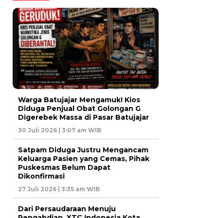
Warga Batujajar Mengamuk! Kios
Diduga Penjual Obat Golongan G
Digerebek Massa di Pasar Batujajar
30 Juli 2026 | 3:07 am WIB
Satpam Diduga Justru Mengancam
Keluarga Pasien yang Cemas, Pihak
Puskesmas Belum Dapat
Dikonfirmasi
27 Juli 2026 | 3:35 am WIB
Dari Persaudaraan Menuju
Pengabdian, XTC Indonesia Kota