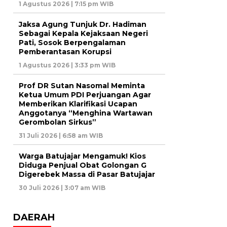
1 Agustus 2026 | 7:15 pm WIB
Jaksa Agung Tunjuk Dr. Hadiman
Sebagai Kepala Kejaksaan Negeri
Pati, Sosok Berpengalaman
Pemberantasan Korupsi
1 Agustus 2026 | 3:33 pm WIB
Prof DR Sutan Nasomal Meminta
Ketua Umum PDI Perjuangan Agar
Memberikan Klarifikasi Ucapan
Anggotanya “Menghina Wartawan
Gerombolan Sirkus”
31 Juli 2026 | 6:58 am WIB
Warga Batujajar Mengamuk! Kios
Diduga Penjual Obat Golongan G
Digerebek Massa di Pasar Batujajar
30 Juli 2026 | 3:07 am WIB
DAERAH