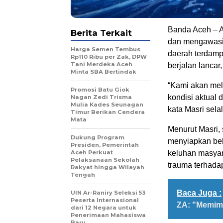
Banda Aceh – A
Berita Terkait
dan mengawasi s
Harga Semen Tembus
daerah terdamp
Rp110 Ribu per Zak, DPW
Tani Merdeka Aceh
berjalan lancar
Minta SBA Bertindak
“Kami akan mel
Promosi Batu Giok
kondisi aktual 
Nagan Zedi Trisma
Mulia Kades Seunagan
kata Masri selal
Timur Berikan Cendera
Mata
Menurut Masri, 
Dukung Program
menyiapkan beb
Presiden, Pemerintah
Aceh Perkuat
keluhan masyara
Pelaksanaan Sekolah
trauma terhada
Rakyat hingga Wilayah
Tengah
Baca Juga :
UIN Ar-Raniry Seleksi 53
Peserta Internasional
ZA: "Memim
dari 12 Negara untuk
Penerimaan Mahasiswa
Baru