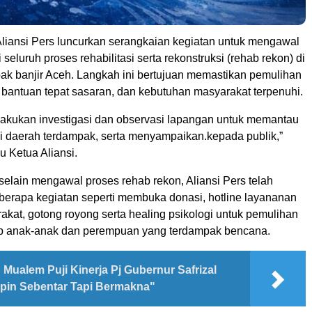
liansi Pers luncurkan serangkaian kegiatan untuk mengawal
eluruh proses rehabilitasi serta rekonstruksi (rehab rekon) di
ak banjir Aceh. Langkah ini bertujuan memastikan pemulihan
, bantuan tepat sasaran, dan kebutuhan masyarakat terpenuhi.
akukan investigasi dan observasi lapangan untuk memantau
di daerah terdampak, serta menyampaikan.kepada publik,”
u Ketua Aliansi.
selain mengawal proses rehab rekon, Aliansi Pers telah
erapa kegiatan seperti membuka donasi, hotline layananan
kat, gotong royong serta healing psikologi untuk pemulihan
p anak-anak dan perempuan yang terdampak bencana.
Mualem Puji Kinerja Pj Gubernur Safrizal
pin Sebentar Tapi Bermakna"