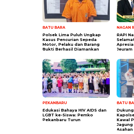
BATU BARA
NAGAN 
Polsek Lima Puluh Ungkap
RAPI N
Kasus Pencurian Sepeda
Selamat
Motor, Pelaku dan Barang
Apresia
Bukti Berhasil Diamankan
Jeuram
PEKANBARU
BATU B
Edukasi Bahaya HIV AIDS dan
Dukung
LGBT ke-Siswa: Pemko
Kapols
Pekanbaru Turun
Kawal P
Jagung
Asahan