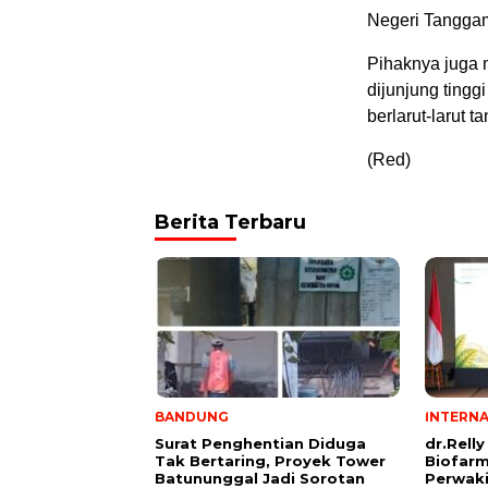
Negeri Tanggam
Pihaknya juga m
dijunjung ting
berlarut-larut t
(Red)
Berita Terbaru
BANDUNG
INTERN
Surat Penghentian Diduga
dr.Rell
Tak Bertaring, Proyek Tower
Biofar
Batununggal Jadi Sorotan
Perwaki