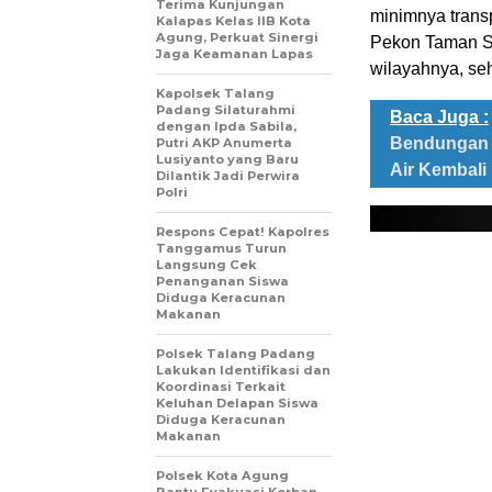
Terima Kunjungan
minimnya tran
Kalapas Kelas IIB Kota
Agung, Perkuat Sinergi
Pekon Taman Sa
Jaga Keamanan Lapas
wilayahnya, se
Kapolsek Talang
Padang Silaturahmi
Baca Juga :
dengan Ipda Sabila,
Bendungan I
Putri AKP Anumerta
Lusiyanto yang Baru
Air Kembali
Dilantik Jadi Perwira
Polri
Respons Cepat! Kapolres
Tanggamus Turun
Langsung Cek
Penanganan Siswa
Diduga Keracunan
Makanan
Polsek Talang Padang
Lakukan Identifikasi dan
Koordinasi Terkait
Keluhan Delapan Siswa
Diduga Keracunan
Makanan
Polsek Kota Agung
Bantu Evakuasi Korban