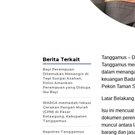
Tanggamus – D
Berita Terkait
Tanggamus meny
Bayi Perempuan
dalam menanga
Ditemukan Menangis di
Tepi Sungai Asahan,
keuangan Bada
Polisi Amankan
Pekon Taman Sa
Perempuan yang Diduga
Ibu Bayi
Latar Belakan
WARGA memadati lokasi
Gerakan Pangan Murah
Isu ini mencuat
(GPM) di Pasar
Kotaagung, Kabupaten
dokumen perenc
Tanggamus
muncul antara 
Kapolres Tanggamus
barang dan jasa