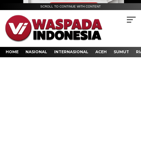
SCROLL TO CONTINUE WITH CONTENT
HOME
NASIONAL
INTERNASIONAL
ACEH
SUMUT
RI