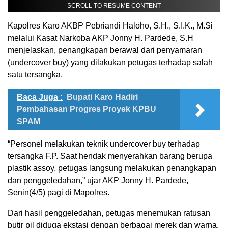
SCROLL TO RESUME CONTENT
Kapolres Karo AKBP Pebriandi Haloho, S.H., S.I.K., M.Si
melalui Kasat Narkoba AKP Jonny H. Pardede, S.H
menjelaskan, penangkapan berawal dari penyamaran
(undercover buy) yang dilakukan petugas terhadap salah
satu tersangka.
Baca Juga :
Bupati Karo Hadiri
Pembahasan Progres Proyek KPBU
SPAM
“Personel melakukan teknik undercover buy terhadap
tersangka F.P. Saat hendak menyerahkan barang berupa
plastik assoy, petugas langsung melakukan penangkapan
dan penggeledahan,” ujar AKP Jonny H. Pardede,
Senin(4/5) pagi di Mapolres.
Dari hasil penggeledahan, petugas menemukan ratusan
butir pil diduga ekstasi dengan berbagai merek dan warna,