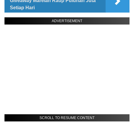
Giveaway Marelan Raup Puluhan Juta
Setiap Hari
ADVERTISEMENT
SCROLL TO RESUME CONTENT