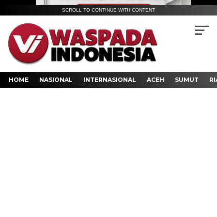
SCROLL TO CONTINUE WITH CONTENT
HOME
NASIONAL
INTERNASIONAL
ACEH
SUMUT
RI