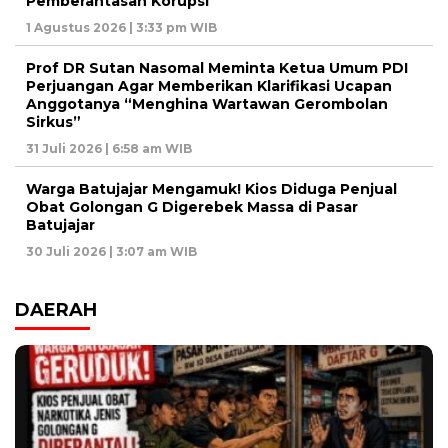
Pemberantasan Korupsi
1 Agustus 2026 | 3:33 pm WIB
Prof DR Sutan Nasomal Meminta Ketua Umum PDI
Perjuangan Agar Memberikan Klarifikasi Ucapan
Anggotanya “Menghina Wartawan Gerombolan
Sirkus”
31 Juli 2026 | 6:58 am WIB
Warga Batujajar Mengamuk! Kios Diduga Penjual
Obat Golongan G Digerebek Massa di Pasar
Batujajar
30 Juli 2026 | 3:07 am WIB
DAERAH