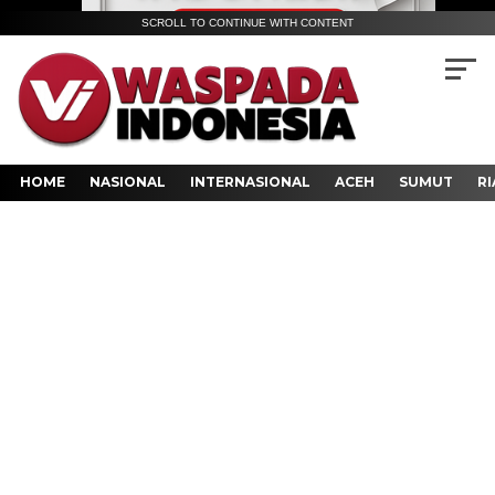
SCROLL TO CONTINUE WITH CONTENT
HOME
NASIONAL
INTERNASIONAL
ACEH
SUMUT
RI