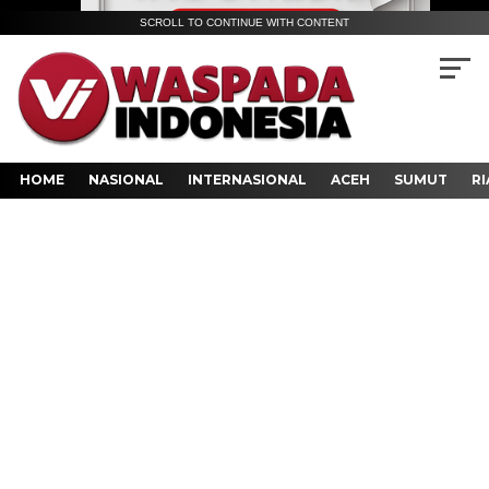
SCROLL TO CONTINUE WITH CONTENT
HOME
NASIONAL
INTERNASIONAL
ACEH
SUMUT
RI