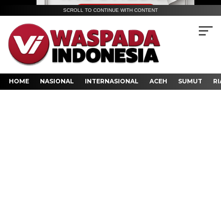
SCROLL TO CONTINUE WITH CONTENT
HOME
NASIONAL
INTERNASIONAL
ACEH
SUMUT
RI