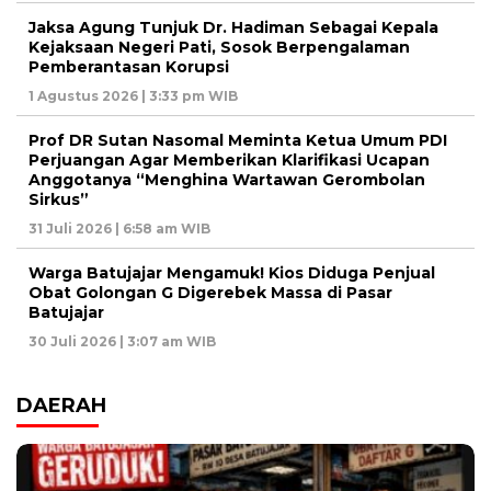
Jaksa Agung Tunjuk Dr. Hadiman Sebagai Kepala
Kejaksaan Negeri Pati, Sosok Berpengalaman
Pemberantasan Korupsi
1 Agustus 2026 | 3:33 pm WIB
Prof DR Sutan Nasomal Meminta Ketua Umum PDI
Perjuangan Agar Memberikan Klarifikasi Ucapan
Anggotanya “Menghina Wartawan Gerombolan
Sirkus”
31 Juli 2026 | 6:58 am WIB
Warga Batujajar Mengamuk! Kios Diduga Penjual
Obat Golongan G Digerebek Massa di Pasar
Batujajar
30 Juli 2026 | 3:07 am WIB
DAERAH