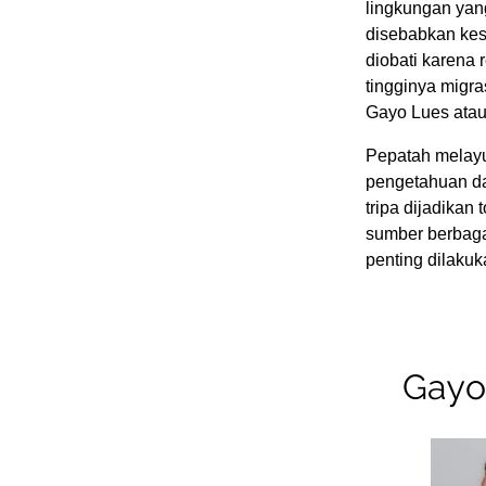
lingkungan yan
disebabkan kese
diobati karena
tingginya migra
Gayo Lues atau
Pepatah melayu
pengetahuan d
tripa dijadikan
sumber berbaga
penting dilaku