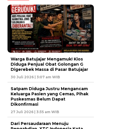
Warga Batujajar Mengamuk! Kios
Diduga Penjual Obat Golongan G
Digerebek Massa di Pasar Batujajar
30 Juli 2026 | 3:07 am WIB
Satpam Diduga Justru Mengancam
Keluarga Pasien yang Cemas, Pihak
Puskesmas Belum Dapat
Dikonfirmasi
27 Juli 2026 | 3:35 am WIB
Dari Persaudaraan Menuju
Pengabdian, XTC Indonesia Kota