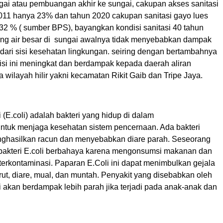
ngai atau pembuangan akhir ke sungai, cakupan akses sanitasi
011 hanya 23% dan tahun 2020 cakupan sanitasi gayo lues
,32 % ( sumber BPS), bayangkan kondisi sanitasi 40 tahun
ang air besar di sungai awalnya tidak menyebabkan dampak
 dari sisi kesehatan lingkungan. seiring dengan bertambahnya
si ini meningkat dan berdampak kepada daerah aliran
a wilayah hilir yakni kecamatan Rikit Gaib dan Tripe Jaya.
i (E.coli) adalah bakteri yang hidup di dalam
ntuk menjaga kesehatan sistem pencernaan. Ada bakteri
nghasilkan racun dan menyebabkan diare parah. Seseorang
 bakteri E.coli berbahaya karena mengonsumsi makanan dan
erkontaminasi. Paparan E.Coli ini dapat menimbulkan gejala
rut, diare, mual, dan muntah. Penyakit yang disebabkan oleh
ini akan berdampak lebih parah jika terjadi pada anak-anak dan