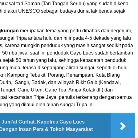
 muasal tari Saman (Tari Tangan Seribu) yang sudah dikenal
h diakui UNESCO sebagai budaya dunia tak benda sejak
ngkungan
merupakan tema yang perlu dibahas dari negeri ini,
 sungai Tripa antara hulu dan hilir pada 4-5 dekade yang lalu
s, karena mungkin penduduk yang masih sangat sedikit pada
ar 50 ribu jiwa, saat ini penduduk Gayo Lues sudah bertambah
ya sejak 50 tahun yang lalu, sehingga kepadatan penduduk
g mulai terasa disepanjang aliran sungai, seperti di hulu
akni Kampung Tebukit, Porang, Penampaan, Kota Blang
 Durin, Sangir, Badak, dan wilayah Rikit Gaib (Kendawi,
Tungel, Cane Uken, Cane Toa, Ampa Kolak dll) dan
pai kecamatan Tripe Jaya, penulis terkenang dengan semua
 yang dilalui oleh aliran sungai Tripa ini.
Jum'at Curhat, Kapolres Gayo Lues
 Dengan Insan Pers & Tokoh Masyarakat