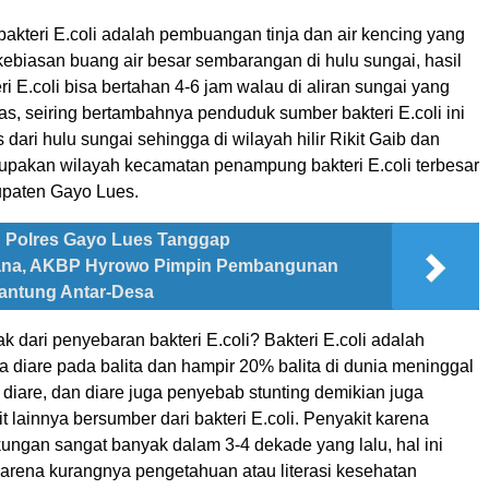
akteri E.coli adalah pembuangan tinja dan air kencing yang
ebiasan buang air besar sembarangan di hulu sungai, hasil
eri E.coli bisa bertahan 4-6 jam walau di aliran sungai yang
ras, seiring bertambahnya penduduk sumber bakteri E.coli ini
 dari hulu sungai sehingga di wilayah hilir Rikit Gaib dan
rupakan wilayah kecamatan penampung bakteri E.coli terbesar
paten Gayo Lues.
Polres Gayo Lues Tanggap
na, AKBP Hyrowo Pimpin Pembangunan
antung Antar-Desa
 dari penyebaran bakteri E.coli? Bakteri E.coli adalah
 diare pada balita dan hampir 20% balita di dunia meninggal
diare, dan diare juga penyebab stunting demikian juga
 lainnya bersumber dari bakteri E.coli. Penyakit karena
ungan sangat banyak dalam 3-4 dekade yang lalu, hal ini
karena kurangnya pengetahuan atau literasi kesehatan