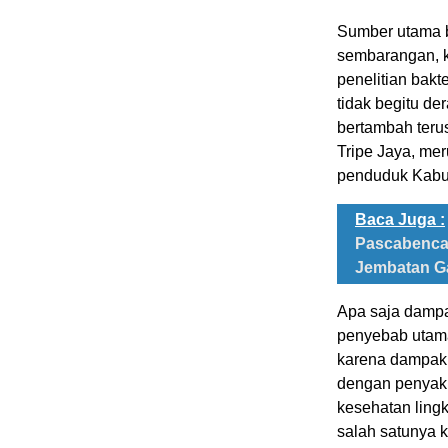
Sumber utama b
sembarangan, k
penelitian bakt
tidak begitu de
bertambah terus
Tripe Jaya, me
penduduk Kabu
Baca Juga :
Pascabenca
Jembatan G
Apa saja dampak
penyebab utama
karena dampak 
dengan penyakit
kesehatan lingk
salah satunya 