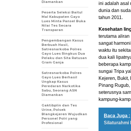
Diamankan
ini adalah asal
dunia dan suda
Peserta Seleksi Baitul
Mal Kabupaten Gayo
tahun 2011.
Lues Minta Pansel Buka
Nilai Tes Secara
Kesehatan li
Transparan
terutama aliran
Pengembangan Kasus
sangat harmoni
Berbuah Hasil,
Satresnarkoba Polres
waktu itu sekit
Gayo Lues Ringkus Dua
dua kali lipatn
Pelaku dan Sita Ratusan
Gram Ganja
beberapa kampun
sungai Tripa y
Satresnarkoba Polres
Gayo Lues Berhasil
Kejeren, Bukit,
Ungkap Kasus
Pinang Rugub, 
Peredaran Narkotika
Sabu, Seorang ASN
seterusnya sam
Diamankan
kampung-kampung
Gaktibplin dan Tes
Urine, Polsek
Blangkejeren Wujudkan
Baca Juga :
Personel Polri yang
Silaturahmi
Profesional