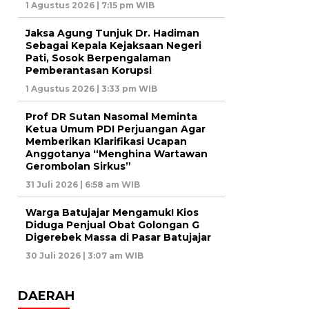
1 Agustus 2026 | 7:15 pm WIB
Jaksa Agung Tunjuk Dr. Hadiman
Sebagai Kepala Kejaksaan Negeri
Pati, Sosok Berpengalaman
Pemberantasan Korupsi
1 Agustus 2026 | 3:33 pm WIB
Prof DR Sutan Nasomal Meminta
Ketua Umum PDI Perjuangan Agar
Memberikan Klarifikasi Ucapan
Anggotanya “Menghina Wartawan
Gerombolan Sirkus”
31 Juli 2026 | 6:58 am WIB
Warga Batujajar Mengamuk! Kios
Diduga Penjual Obat Golongan G
Digerebek Massa di Pasar Batujajar
30 Juli 2026 | 3:07 am WIB
DAERAH