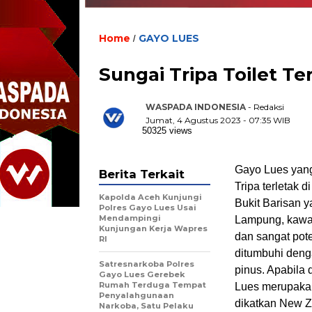
Home
GAYO LUES
/
Sungai Tripa Toilet T
WASPADA INDONESIA
- Redaksi
Jumat, 4 Agustus 2023 - 07:35 WIB
50325 views
Gayo Lues yang
Berita Terkait
Tripa terletak
Kapolda Aceh Kunjungi
Bukit Barisan y
Polres Gayo Lues Usai
Mendampingi
Lampung, kawasa
Kunjungan Kerja Wapres
dan sangat pot
RI
ditumbuhi denga
Satresnarkoba Polres
pinus. Apabila 
Gayo Lues Gerebek
Rumah Terduga Tempat
Lues merupakan
Penyalahgunaan
dikatkan New Z
Narkoba, Satu Pelaku