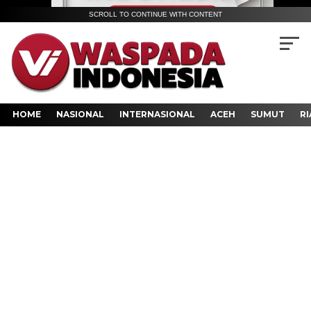
SCROLL TO CONTINUE WITH CONTENT
HOME
NASIONAL
INTERNASIONAL
ACEH
SUMUT
RI