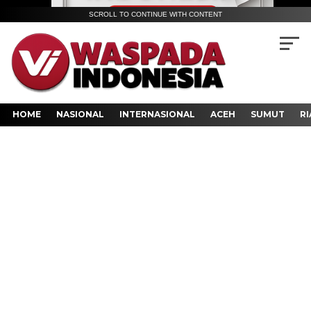
SCROLL TO CONTINUE WITH CONTENT
HOME
NASIONAL
INTERNASIONAL
ACEH
SUMUT
RI