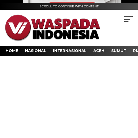
SCROLL TO CONTINUE WITH CONTENT
HOME
NASIONAL
INTERNASIONAL
ACEH
SUMUT
RI