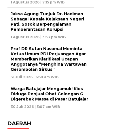
1 Agustus 2026 | 7:15 pm WIB
Jaksa Agung Tunjuk Dr. Hadiman
Sebagai Kepala Kejaksaan Negeri
Pati, Sosok Berpengalaman
Pemberantasan Korupsi
1 Agustus 2026 | 3:33 pm WIB
Prof DR Sutan Nasomal Meminta
Ketua Umum PDI Perjuangan Agar
Memberikan Klarifikasi Ucapan
Anggotanya “Menghina Wartawan
Gerombolan Sirkus”
31 Juli 2026 | 6:58 am WIB
Warga Batujajar Mengamuk! Kios
Diduga Penjual Obat Golongan G
Digerebek Massa di Pasar Batujajar
30 Juli 2026 | 3:07 am WIB
DAERAH