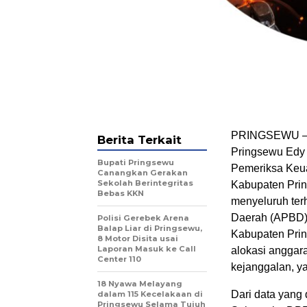
PRINGSEWU – 
Berita Terkait
Pringsewu Edy
Bupati Pringsewu
Pemeriksa Keu
Canangkan Gerakan
Sekolah Berintegritas
Kabupaten Prin
Bebas KKN
menyeluruh ter
Daerah (APBD) 
Polisi Gerebek Arena
Balap Liar di Pringsewu,
Kabupaten Prin
8 Motor Disita usai
Laporan Masuk ke Call
alokasi anggara
Center 110
kejanggalan, y
18 Nyawa Melayang
Dari data yang
dalam 115 Kecelakaan di
Pringsewu Selama Tujuh