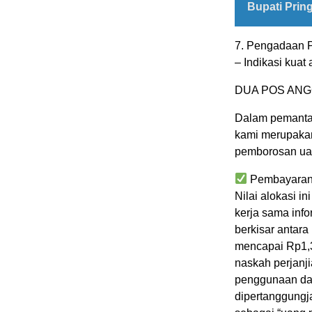
Bupati Pri
7. Pengadaan P
– Indikasi kua
DUA POS AN
Dalam pemantau
kami merupakan
pemborosan uan
Pembayaran 
Nilai alokasi i
kerja sama info
berkisar antara
mencapai Rp1,3 
naskah perjanj
penggunaan dan
dipertanggungj