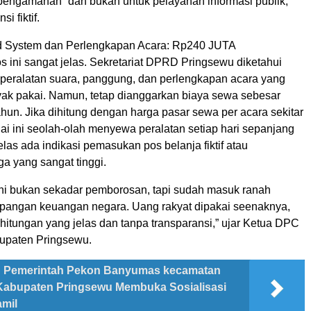
pengamanan” dan bukan untuk pelayanan informasi publik,
i fiktif.
System dan Perlengkapan Acara: Rp240 JUTA
 ini sangat jelas. Sekretariat DPRD Pringsewu diketahui
 peralatan suara, panggung, dan perlengkapan acara yang
yak pakai. Namun, tetap dianggarkan biaya sewa sebesar
hun. Jika dihitung dengan harga pasar sewa per acara sekitar
lai ini seolah-olah menyewa peralatan setiap hari sepanjang
elas ada indikasi pemasukan pos belanja fiktif atau
a yang sangat tinggi.
ni bukan sekadar pemborosan, tapi sudah masuk ranah
angan keuangan negara. Uang rakyat dipakai seenaknya,
hitungan yang jelas dan tanpa transparansi,” ujar Ketua DPC
upaten Pringsewu.
Pemerintah Pekon Banyumas kecamatan
abupaten Pringsewu Membuka Sosialisasi
amil