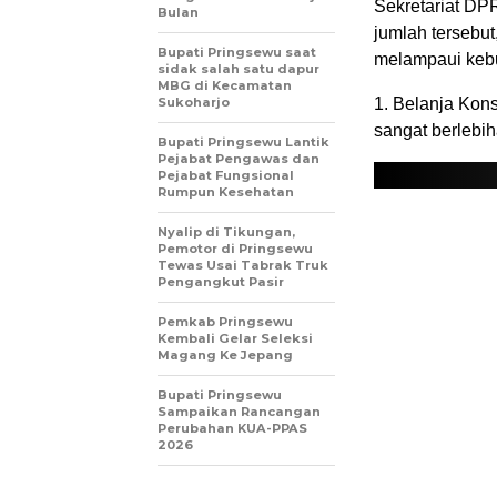
Sekretariat DP
Bulan
jumlah tersebut
Bupati Pringsewu saat
melampaui kebut
sidak salah satu dapur
MBG di Kecamatan
Sukoharjo
1. Belanja Kons
sangat berlebih
Bupati Pringsewu Lantik
Pejabat Pengawas dan
Pejabat Fungsional
Rumpun Kesehatan
Nyalip di Tikungan,
Pemotor di Pringsewu
Tewas Usai Tabrak Truk
Pengangkut Pasir
Pemkab Pringsewu
Kembali Gelar Seleksi
Magang Ke Jepang
Bupati Pringsewu
Sampaikan Rancangan
Perubahan KUA-PPAS
2026