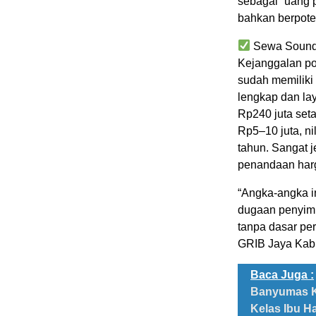
sebagai “uang 
bahkan berpotens
Sewa Sound 
Kejanggalan pos
sudah memiliki
lengkap dan la
Rp240 juta seta
Rp5–10 juta, ni
tahun. Sangat j
penandaan harg
“Angka-angka i
dugaan penyimp
tanpa dasar per
GRIB Jaya Kab
Baca Juga :
Banyumas K
Kelas Ibu H