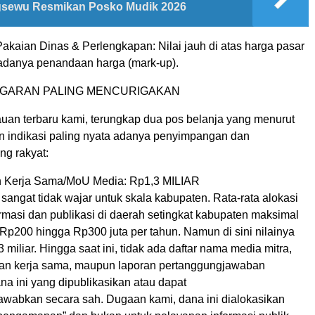
ngsewu Resmikan Posko Mudik 2026
akaian Dinas & Perlengkapan: Nilai jauh di atas harga pasar
t adanya penandaan harga (mark-up).
GGARAN PALING MENCURIGAKAN
an terbaru kami, terungkap dua pos belanja yang menurut
 indikasi paling nyata adanya penyimpangan dan
g rakyat:
Kerja Sama/MoU Media: Rp1,3 MILIAR
ni sangat tidak wajar untuk skala kabupaten. Rata-rata alokasi
rmasi dan publikasi di daerah setingkat kabupaten maksimal
 Rp200 hingga Rp300 juta per tahun. Namun di sini nilainya
miliar. Hingga saat ini, tidak ada daftar nama media mitra,
ian kerja sama, maupun laporan pertanggungjawaban
a ini yang dipublikasikan atau dapat
awabkan secara sah. Dugaan kami, dana ini dialokasikan