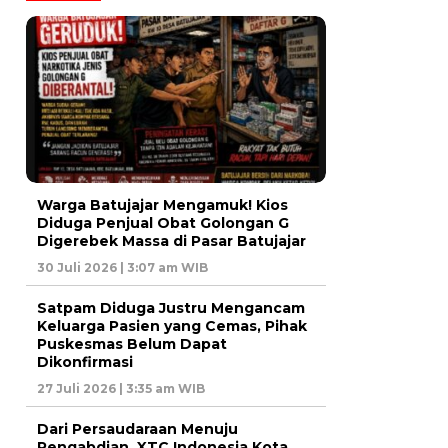
Warga Batujajar Mengamuk! Kios
Diduga Penjual Obat Golongan G
Digerebek Massa di Pasar Batujajar
30 Juli 2026 | 3:07 am WIB
Satpam Diduga Justru Mengancam
Keluarga Pasien yang Cemas, Pihak
Puskesmas Belum Dapat
Dikonfirmasi
27 Juli 2026 | 3:35 am WIB
Dari Persaudaraan Menuju
Pengabdian, XTC Indonesia Kota