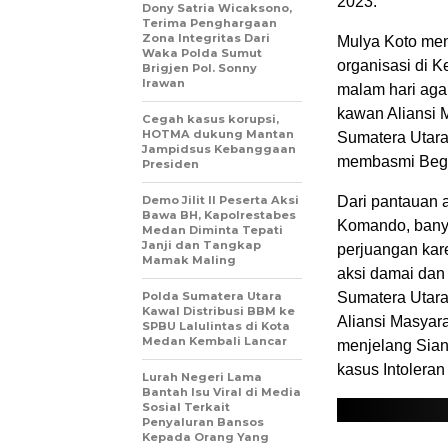
2023.
Dony Satria Wicaksono,
Terima Penghargaan
Zona Integritas Dari
Mulya Koto men
Waka Polda Sumut
organisasi di K
Brigjen Pol. Sonny
Irawan
malam hari aga
kawan Aliansi 
Cegah kasus korupsi,
HOTMA dukung Mantan
Sumatera Utara 
Jampidsus Kebanggaan
membasmi Begal
Presiden
Demo Jilit II Peserta Aksi
Dari pantauan a
Bawa BH, Kapolrestabes
Komando, banya
Medan Diminta Tepati
Janji dan Tangkap
perjuangan kar
Mamak Maling
aksi damai dan
Polda Sumatera Utara
Sumatera Utar
Kawal Distribusi BBM ke
Aliansi Masyara
SPBU Lalulintas di Kota
Medan Kembali Lancar
menjelang Siang
kasus Intoleran 
Lurah Negeri Lama
Bantah Isu Viral di Media
Sosial Terkait
Penyaluran Bansos
Kepada Orang Yang