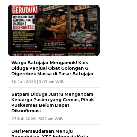
Warga Batujajar Mengamuk! Kios
Diduga Penjual Obat Golongan G
Digerebek Massa di Pasar Batujajar
30 Juli 2026 | 3:07 am WIB
Satpam Diduga Justru Mengancam
Keluarga Pasien yang Cemas, Pihak
Puskesmas Belum Dapat
Dikonfirmasi
27 Juli 2026 | 3:35 am WIB
Dari Persaudaraan Menuju
Pengabdian, XTC Indonesia Kota