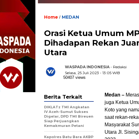
Home
MEDAN
/
Orasi Ketua Umum MP
Dihadapan Rekan Juan
Utara
WASPADA INDONESIA
- Redaksi
Selasa, 25 Juli 2023 - 13:05 WIB
50407 views
Medan –
Merasa
Berita Terkait
juga Ketua Um
DIKLATz TMI Angkatan
Koto yang nama
IV Aceh-Sumut Sukses
Digelar, DPD TMI Bireuen
saat rekan-rek
Siap Perjuangkan
Masyarakat Sum
Kemakmuran Petani
Utara Jl. Sisin
Kapolres Batu Bara AKBP