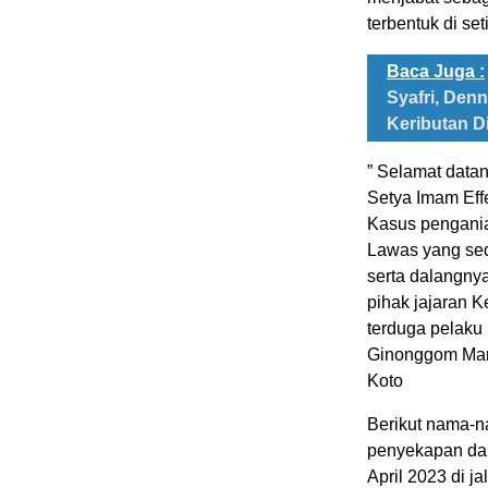
terbentuk di set
Baca Juga :
Syafri, Den
Keributan D
” Selamat data
Setya Imam Eff
Kasus pengani
Lawas yang sed
serta dalangny
pihak jajaran 
terduga pelaku
Ginonggom Mana
Koto
Berikut nama-na
penyekapan dan
April 2023 di j