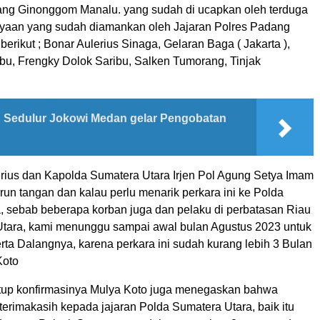
ng Ginonggom Manalu. yang sudah di ucapkan oleh terduga
yaan yang sudah diamankan oleh Jajaran Polres Padang
erikut ; Bonar Aulerius Sinaga, Gelaran Baga ( Jakarta ),
bu, Frengky Dolok Saribu, Salken Tumorang, Tinjak
Sedulur Jokowi Medan gelar Pengobatan
serius dan Kapolda Sumatera Utara Irjen Pol Agung Setya Imam
urun tangan dan kalau perlu menarik perkara ini ke Polda
, sebab beberapa korban juga dan pelaku di perbatasan Riau
tara, kami menunggu sampai awal bulan Agustus 2023 untuk
serta Dalangnya, karena perkara ini sudah kurang lebih 3 Bulan
Koto
up konfirmasinya Mulya Koto juga menegaskan bahwa
rterimakasih kepada jajaran Polda Sumatera Utara, baik itu