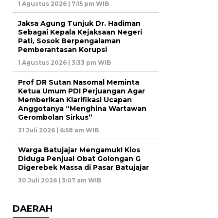
1 Agustus 2026 | 7:15 pm WIB
Jaksa Agung Tunjuk Dr. Hadiman
Sebagai Kepala Kejaksaan Negeri
Pati, Sosok Berpengalaman
Pemberantasan Korupsi
1 Agustus 2026 | 3:33 pm WIB
Prof DR Sutan Nasomal Meminta
Ketua Umum PDI Perjuangan Agar
Memberikan Klarifikasi Ucapan
Anggotanya “Menghina Wartawan
Gerombolan Sirkus”
31 Juli 2026 | 6:58 am WIB
Warga Batujajar Mengamuk! Kios
Diduga Penjual Obat Golongan G
Digerebek Massa di Pasar Batujajar
30 Juli 2026 | 3:07 am WIB
DAERAH