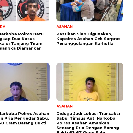
ARA
ASAHAN
Narkoba Polres Batu
Pastikan Siap Digunakan,
ngkap Dua Kasus
Kapolres Asahan Cek Sarpras
ka di Tanjung Tiram,
Penanggulangan Karhutla
rsangka Diamankan
ASAHAN
Narkoba Polres Asahan
Diduga Jadi Lokasi Transaksi
 Pria Pengedar Sabu,
Sabu, Timsus Anti Narkoba
,60 Gram Barang Bukti
Polres Asahan Amankan
Seorang Pria Dengan Barang
Bukti 63,67 Gram Sabu