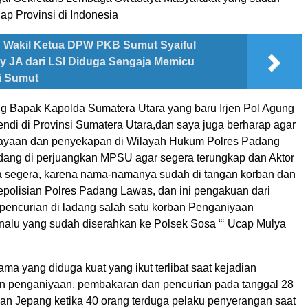
iap Provinsi di Indonesia
Wakil Ketua DPW PKB Sumut Syaiful
ny JA dari LSI Diduga Sengaja Memicu
i Sumut
ng Bapak Kapolda Sumatera Utara yang baru Irjen Pol Agung
endi di Provinsi Sumatera Utara,dan saya juga berharap agar
ayaan dan penyekapan di Wilayah Hukum Polres Padang
ang di perjuangkan MPSU agar segera terungkap dan Aktor
a segera, karena nama-namanya sudah di tangan korban dan
Kepolisian Polres Padang Lawas, dan ini pengakuan dari
 pencurian di ladang salah satu korban Penganiyaan
lu yang sudah diserahkan ke Polsek Sosa “‘ Ucap Mulya
ma yang diduga kuat yang ikut terlibat saat kejadian
 penganiyaan, pembakaran dan pencurian pada tanggal 28
alan Jepang ketika 40 orang terduga pelaku penyerangan saat