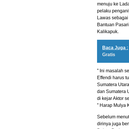
menuju ke Lada
pelaku pengani
Lawas sebagai b
Bantuan Pasari
Kalikapuk.
Baca Juga :
Gratis
” Ini masalah 
Effendi harus t
Sumatera Utara
dan Sumatera U
di kejar Aktor 
” Harap Mulya 
Sebelum menut
dirinya juga be