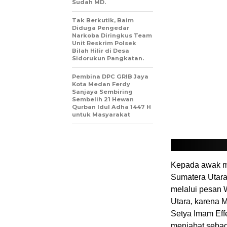
Sudah MD.
Tak Berkutik, Baim
Diduga Pengedar
Narkoba Diringkus Team
Unit Reskrim Polsek
Bilah Hilir di Desa
Sidorukun Pangkatan.
Pembina DPC GRIB Jaya
Kota Medan Ferdy
Sanjaya Sembiring
Sembelih 21 Hewan
Qurban Idul Adha 1447 H
untuk Masyarakat
Kepada awak m
Sumatera Utara
melalui pesan
Utara, karena 
Setya Imam Eff
menjabat seba