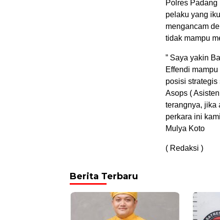
Polres Padang 
pelaku yang ik
mengancam dem
tidak mampu m
” Saya yakin B
Effendi mampu 
posisi strategis
Asops ( Asisten
terangnya, jika
perkara ini kam
Mulya Koto
( Redaksi )
Berita Terbaru