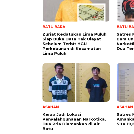
BATU BARA
BATU B
Zuriat Kedatukan Lima Puluh
Satres 
Siap Buka Data Hak Ulayat
Bara U
Sebelum Terbit HGU
Narkoti
Perkebunan di Kecamatan
Dua Te
Lima Puluh
ASAHAN
ASAHAN
Kerap Jadi Lokasi
Satres 
Penyalahgunaaan Narkotika,
Amankan
Dua Pria Diamankan di Air
Sita 19
Batu