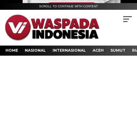
SCROLL TO CONTINUE WITH CONTENT
HOME
NASIONAL
INTERNASIONAL
ACEH
SUMUT
RI