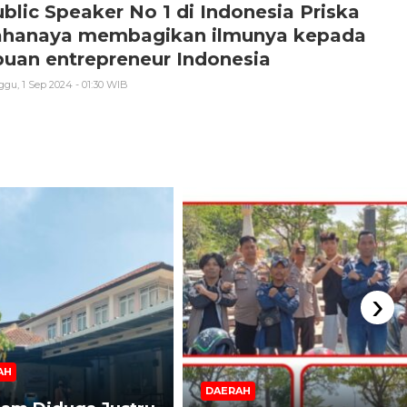
blic Speaker No 1 di Indonesia Priska
ahanaya membagikan ilmunya kepada
buan entrepreneur Indonesia
gu, 1 Sep 2024 - 01:30 WIB
›
AH
DAERAH