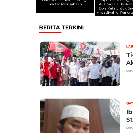
Sekitar Perusahaan
A.H. Sagala Berika
Bola Kaki Untuk Se
Alwasliyah di Pangk
BERITA TERKINI
LA
T
A
Ming
GAY
Ib
St
Ming