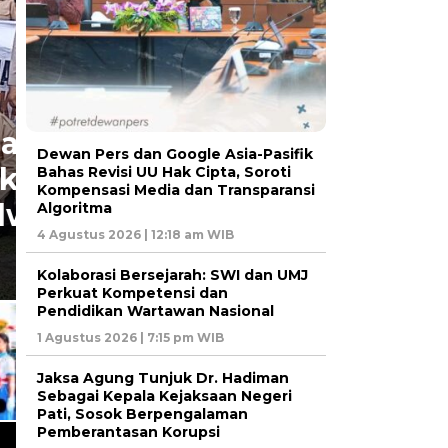
Dewan Pers dan Google Asia-Pasifik
Bahas Revisi UU Hak Cipta, Soroti
KARO
Kompensasi Media dan Transparansi
Perkuat Persatuan Warga,
Algoritma
4 Agustus 2026 | 12:18 am WIB
Buka Turnamen Sepak Bol
Kolaborasi Bersejarah: SWI dan UMJ
Perkuat Kompetensi dan
Pendidikan Wartawan Nasional
1 Agustus 2026 | 7:15 pm WIB
Jaksa Agung Tunjuk Dr. Hadiman
Sebagai Kepala Kejaksaan Negeri
Pati, Sosok Berpengalaman
Pemberantasan Korupsi
t