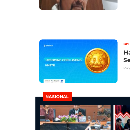
BIS
Ha
Se
Ming
NASIONAL