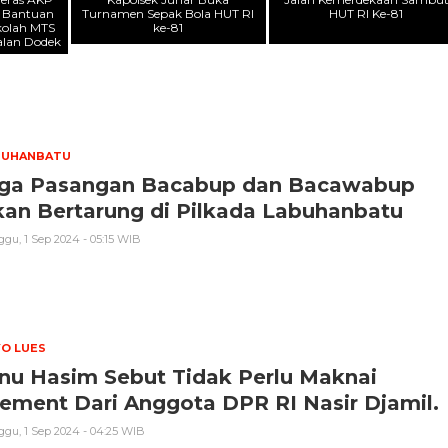
n Bantuan
Turnamen Sepak Bola HUT RI
HUT RI Ke-81
kolah MTS
ke-81
alan Dodek
BUHANBATU
iga Pasangan Bacabup dan Bacawabup
kan Bertarung di Pilkada Labuhanbatu
gu, 1 Sep 2024 - 05:15 WIB
O LUES
nu Hasim Sebut Tidak Perlu Maknai
ement Dari Anggota DPR RI Nasir Djamil.
gu, 1 Sep 2024 - 04:25 WIB