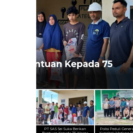
BATU BARA
Polisi Peduli Gene
Deras AKP A.H. Sag
 75
Kaki Untuk Sekolah
Pangkalan Dodek
PT SAS Sei Suka Berikan
Polisi Peduli Gener
Bantuan Kepada 75 Warga
Kapolsek Medang D