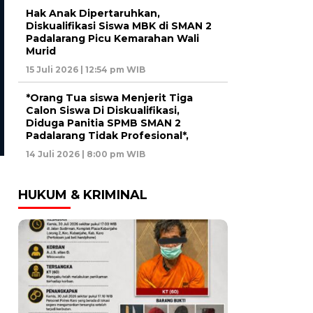
Hak Anak Dipertaruhkan,
Diskualifikasi Siswa MBK di SMAN 2
Padalarang Picu Kemarahan Wali
Murid
NASIONAL
BANDUNG
Prof DR Sutan Nasomal
Warga Batujajar Mengam
15 Juli 2026 | 12:54 pm WIB
Meminta Ketua Umum PDI
Kios Diduga Penjual Oba
Perjuangan Agar Memberikan
Golongan G Digerebek Ma
*Orang Tua siswa Menjerit Tiga
Calon Siswa Di Diskualifikasi,
Klarifikasi Ucapan Anggotanya
Pasar Batujajar
Diduga Panitia SPMB SMAN 2
“Menghina Wartawan
Padalarang Tidak Profesional*,
Gerombolan Sirkus”
14 Juli 2026 | 8:00 pm WIB
HUKUM & KRIMINAL