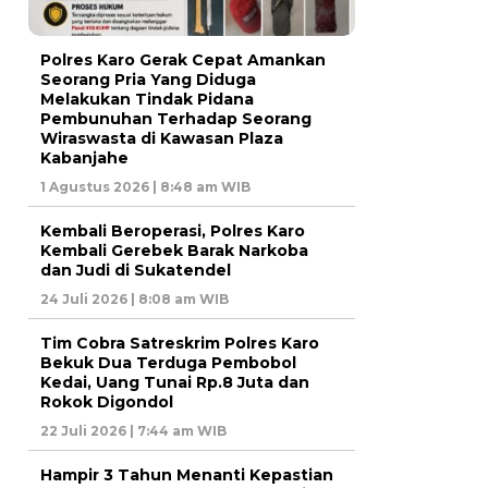
Polres Karo Gerak Cepat Amankan
Seorang Pria Yang Diduga
Melakukan Tindak Pidana
Pembunuhan Terhadap Seorang
Wiraswasta di Kawasan Plaza
Kabanjahe
1 Agustus 2026 | 8:48 am WIB
Kembali Beroperasi, Polres Karo
Kembali Gerebek Barak Narkoba
dan Judi di Sukatendel
24 Juli 2026 | 8:08 am WIB
Tim Cobra Satreskrim Polres Karo
Bekuk Dua Terduga Pembobol
Kedai, Uang Tunai Rp.8 Juta dan
Rokok Digondol
22 Juli 2026 | 7:44 am WIB
Hampir 3 Tahun Menanti Kepastian