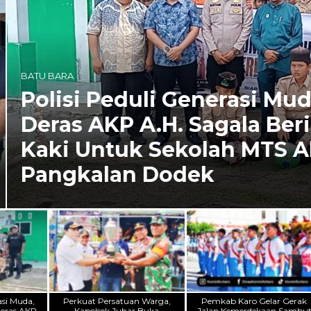
rasi Muda, Kapolsek Medang
ala Berikan Bantuan Bola
 MTS Alwasliyah di
asi Muda,
Perkuat Persatuan Warga,
Pemkab Karo Gelar Gerak
eras AKP
Kapolsek Juhar Buka
Jalan Kemerdekaan Sambu