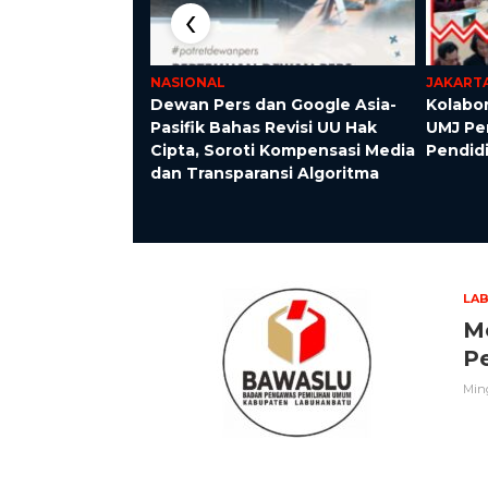
‹
NASIONAL
JAKART
ers Nasionalis?
Dewan Pers dan Google Asia-
Kolabor
KPERSI untuk
Pasifik Bahas Revisi UU Hak
UMJ Pe
Cipta, Soroti Kompensasi Media
Pendid
dan Transparansi Algoritma
LA
Mo
P
Ming