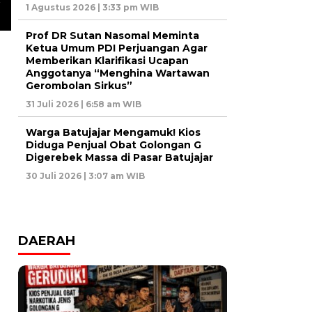
1 Agustus 2026 | 3:33 pm WIB
Prof DR Sutan Nasomal Meminta
Ketua Umum PDI Perjuangan Agar
Memberikan Klarifikasi Ucapan
Anggotanya “Menghina Wartawan
Gerombolan Sirkus”
31 Juli 2026 | 6:58 am WIB
Warga Batujajar Mengamuk! Kios
Diduga Penjual Obat Golongan G
Digerebek Massa di Pasar Batujajar
30 Juli 2026 | 3:07 am WIB
DAERAH