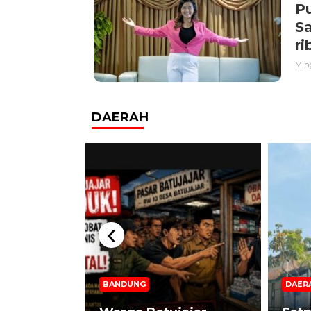
Pu
S
ri
Ming
DAERAH
‹
 DIPAKAI,
BANDUNG
DAER
? SMAN 1