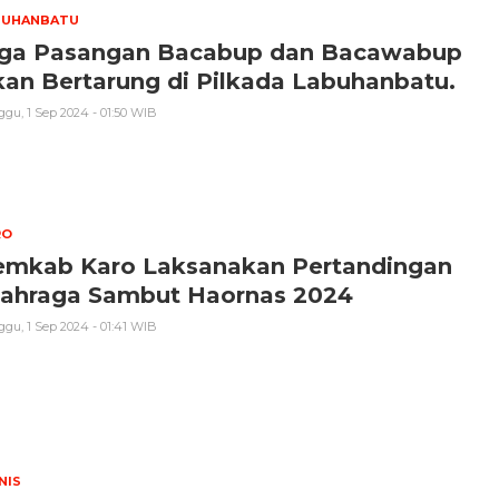
BUHANBATU
iga Pasangan Bacabup dan Bacawabup
an Bertarung di Pilkada Labuhanbatu.
gu, 1 Sep 2024 - 01:50 WIB
RO
emkab Karo Laksanakan Pertandingan
lahraga Sambut Haornas 2024
gu, 1 Sep 2024 - 01:41 WIB
NIS