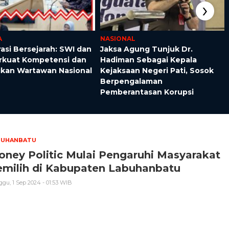
›
A
NASIONAL
asi Bersejarah: SWI dan
Jaksa Agung Tunjuk Dr.
rkuat Kompetensi dan
Hadiman Sebagai Kepala
ikan Wartawan Nasional
Kejaksaan Negeri Pati, Sosok
Berpengalaman
Pemberantasan Korupsi
BUHANBATU
ney Politic Mulai Pengaruhi Masyarakat
emilih di Kabupaten Labuhanbatu
gu, 1 Sep 2024 - 01:53 WIB