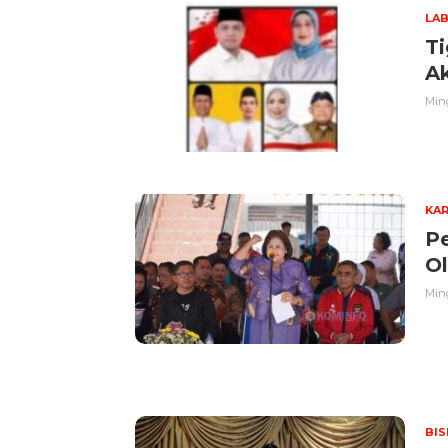
LA
T
Ak
Ming
KA
P
O
Ming
BIS