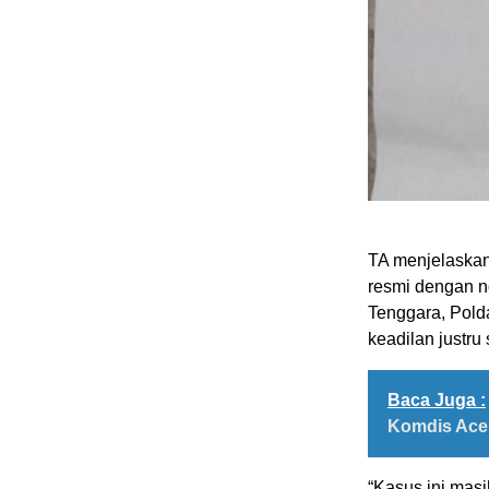
TA menjelaskan
resmi dengan n
Tenggara, Pol
keadilan justru
Baca Juga :
Komdis Aceh
“Kasus ini masi