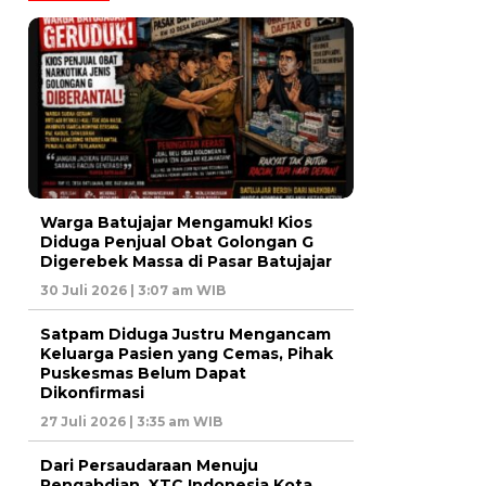
Warga Batujajar Mengamuk! Kios
Diduga Penjual Obat Golongan G
Digerebek Massa di Pasar Batujajar
30 Juli 2026 | 3:07 am WIB
Satpam Diduga Justru Mengancam
Keluarga Pasien yang Cemas, Pihak
Puskesmas Belum Dapat
Dikonfirmasi
27 Juli 2026 | 3:35 am WIB
Dari Persaudaraan Menuju
Pengabdian, XTC Indonesia Kota