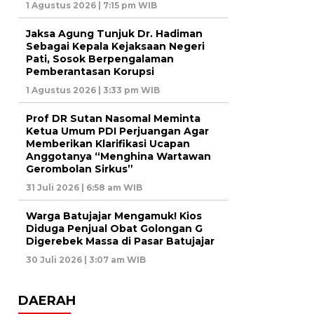
1 Agustus 2026 | 7:15 pm WIB
Jaksa Agung Tunjuk Dr. Hadiman
Sebagai Kepala Kejaksaan Negeri
Pati, Sosok Berpengalaman
Pemberantasan Korupsi
1 Agustus 2026 | 3:33 pm WIB
Prof DR Sutan Nasomal Meminta
Ketua Umum PDI Perjuangan Agar
Memberikan Klarifikasi Ucapan
Anggotanya “Menghina Wartawan
Gerombolan Sirkus”
31 Juli 2026 | 6:58 am WIB
Warga Batujajar Mengamuk! Kios
Diduga Penjual Obat Golongan G
Digerebek Massa di Pasar Batujajar
30 Juli 2026 | 3:07 am WIB
DAERAH