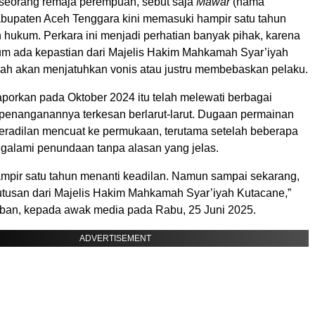
seorang remaja perempuan, sebut saja
Mawar
(nama
abupaten Aceh Tenggara kini memasuki hampir satu tahun
 hukum. Perkara ini menjadi perhatian banyak pihak, karena
lum ada kepastian dari Majelis Hakim Mahkamah Syar’iyah
ah akan menjatuhkan vonis atau justru membebaskan pelaku.
aporkan pada Oktober 2024 itu telah melewati berbagai
penanganannya terkesan berlarut-larut. Dugaan permainan
eradilan mencuat ke permukaan, terutama setelah beberapa
ngalami penundaan tanpa alasan yang jelas.
mpir satu tahun menanti keadilan. Namun sampai sekarang,
tusan dari Majelis Hakim Mahkamah Syar’iyah Kutacane,”
orban, kepada awak media pada Rabu, 25 Juni 2025.
ADVERTISEMENT