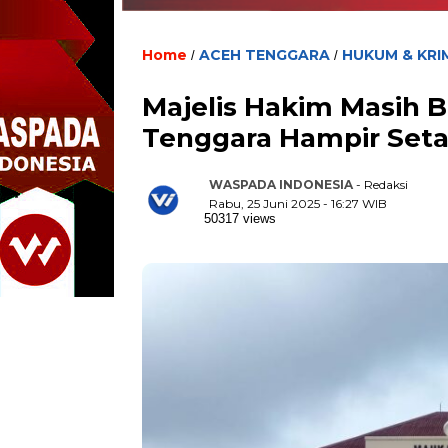
Home
ACEH TENGGARA
HUKUM & KRI
/
/
Majelis Hakim Masih 
Tenggara Hampir Set
WASPADA INDONESIA
- Redaksi
Rabu, 25 Juni 2025 - 16:27 WIB
50317 views