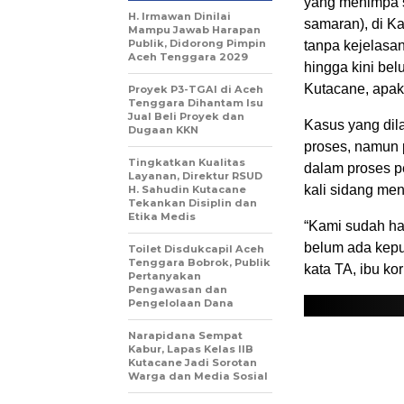
yang menimpa 
H. Irmawan Dinilai
samaran), di K
Mampu Jawab Harapan
Publik, Didorong Pimpin
tanpa kejelasan
Aceh Tenggara 2029
hingga kini be
Kutacane, apak
Proyek P3-TGAI di Aceh
Tenggara Dihantam Isu
Jual Beli Proyek dan
Kasus yang dil
Dugaan KKN
proses, namun 
Tingkatkan Kualitas
dalam proses p
Layanan, Direktur RSUD
kali sidang me
H. Sahudin Kutacane
Tekankan Disiplin dan
Etika Medis
“Kami sudah ha
belum ada kepu
Toilet Disdukcapil Aceh
Tenggara Bobrok, Publik
kata TA, ibu k
Pertanyakan
Pengawasan dan
Pengelolaan Dana
Narapidana Sempat
Kabur, Lapas Kelas IIB
Kutacane Jadi Sorotan
Warga dan Media Sosial