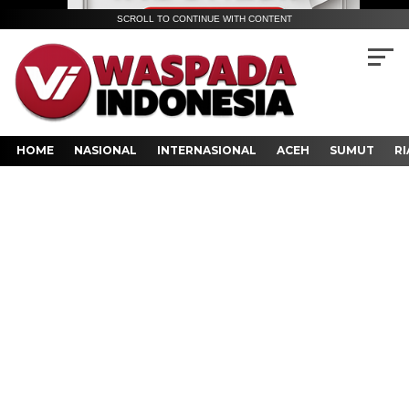
SCROLL TO CONTINUE WITH CONTENT
HOME
NASIONAL
INTERNASIONAL
ACEH
SUMUT
RI