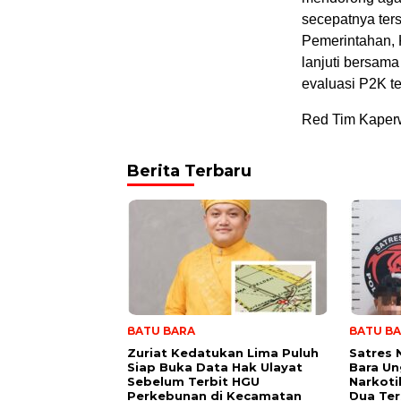
secepatnya ter
Pemerintahan, 
lanjuti bersama
evaluasi P2K te
Red Tim Kaperw
Berita Terbaru
BATU BARA
BATU B
Zuriat Kedatukan Lima Puluh
Satres 
Siap Buka Data Hak Ulayat
Bara U
Sebelum Terbit HGU
Narkoti
Perkebunan di Kecamatan
Dua Te