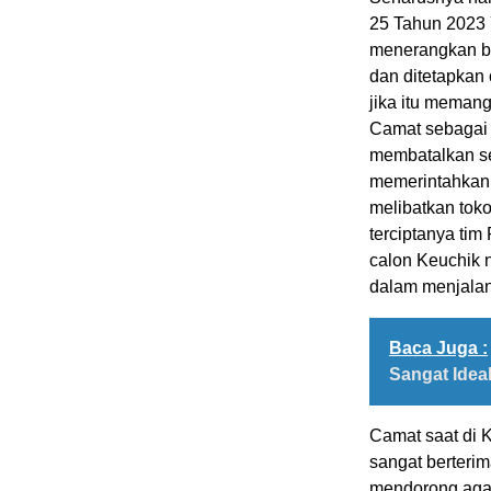
25 Tahun 2023 
menerangkan ba
dan ditetapkan
jika itu meman
Camat sebagai
membatalkan se
memerintahkan
melibatkan tok
terciptanya tim
calon Keuchik 
dalam menjalan
Baca Juga :
Sangat Idea
Camat saat di 
sangat berteri
mendorong agar