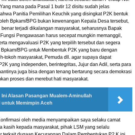
Yang mana pada Pasal 1 butir 12 disitu sudah jelas
hwa Panitia Pemilihan Keuchik yang disingkat P2K bentuk
 oleh Bpkam/BPG bukan kewenangan Kepala Desa tersebut,
g benar terjadi dikalangan masyarakat, seharusnya Bapak
 Fungsi Pengawasan harus secepat mungkin memanggil,
rta mengavaluasi P2K yang terpilih tersebut dan segera
 Bpkam/BPG untuk Membentuk P2K yang baru dengan
oh-tokoh masyarakat, Pemuda dll. agar supaya dapat
 P2K yang independen, berintegritas, Jujur dan Adil, serta para
nantinya juga bisa dengan tenang bertarung secara demokrasi
kan proses dan merebut hati masyarakat.
Ini Alasan Pasangan Mualem-Aminullah
l untuk Memimpin Aceh
Konfirmasi oleh media menyampaikan saya selaku camat
ma kasih kepada masyarakat, pihak LSM yang selalu
 terkait dugaan Kecurangan Dalam Pembentukan P2 K ini