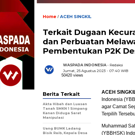
Home
ACEH SINGKIL
/
Terkait Dugaan Kecura
dan Perbuatan Melaw
Pembentukan P2K Des
WASPADA INDONESIA
- Redaksi
Jumat, 25 Agustus 2023 - 07:40 WIB
50420 views
ACEH SINGKIL
Berita Terkait
Indonesia (YB
Akta Hibah dan Luasan
agar Camat Seg
Tanah SMKN 1 Simpang
Kanan Diduga Sarat
Terpilih Tersebu
Manipulasi
Muhammad Safar
Uang BUMK Ladang
(YBBHSK) Indon
Bisik Raib, Kepala Desa