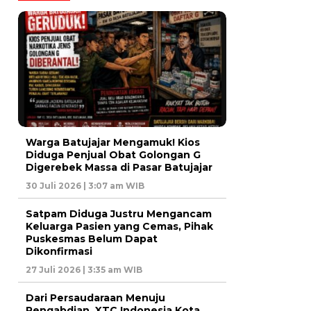
Warga Batujajar Mengamuk! Kios
Diduga Penjual Obat Golongan G
Digerebek Massa di Pasar Batujajar
30 Juli 2026 | 3:07 am WIB
Satpam Diduga Justru Mengancam
Keluarga Pasien yang Cemas, Pihak
Puskesmas Belum Dapat
Dikonfirmasi
27 Juli 2026 | 3:35 am WIB
Dari Persaudaraan Menuju
Pengabdian, XTC Indonesia Kota