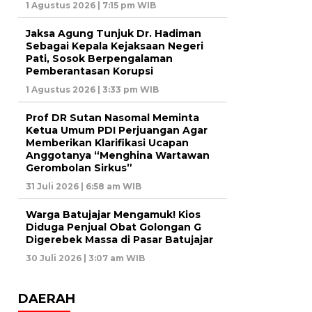
1 Agustus 2026 | 7:15 pm WIB
Jaksa Agung Tunjuk Dr. Hadiman
Sebagai Kepala Kejaksaan Negeri
Pati, Sosok Berpengalaman
Pemberantasan Korupsi
1 Agustus 2026 | 3:33 pm WIB
Prof DR Sutan Nasomal Meminta
Ketua Umum PDI Perjuangan Agar
Memberikan Klarifikasi Ucapan
Anggotanya “Menghina Wartawan
Gerombolan Sirkus”
31 Juli 2026 | 6:58 am WIB
Warga Batujajar Mengamuk! Kios
Diduga Penjual Obat Golongan G
Digerebek Massa di Pasar Batujajar
30 Juli 2026 | 3:07 am WIB
DAERAH