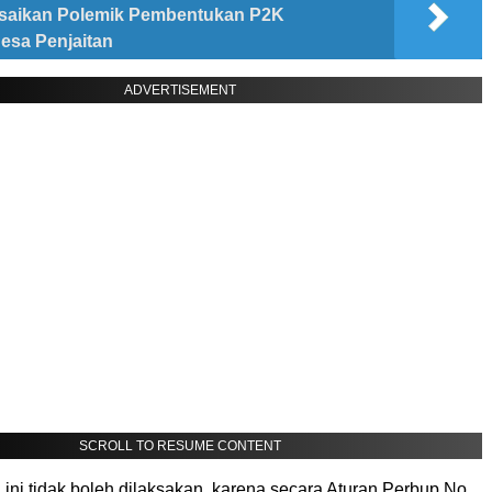
esaikan Polemik Pembentukan P2K
esa Penjaitan
ADVERTISEMENT
SCROLL TO RESUME CONTENT
ini tidak boleh dilaksakan, karena secara Aturan Perbup No.