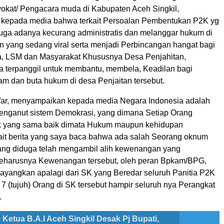
kat/ Pengacara muda di Kabupaten Aceh Singkil,
kepada media bahwa terkait Persoalan Pembentukan P2K yg
uga adanya kecurang administratis dan melanggar hukum di
n yang sedang viral serta menjadi Perbincangan hangat bagi
, LSM dan Masyarakat Khususnya Desa Penjahitan,
a terpanggil untuk membantu, membela, Keadilan bagi
m dan buta hukum di desa Penjaitan tersebut.
r, menyampaikan kepada media Negara Indonesia adalah
nganut sistem Demokrasi, yang dimana Setiap Orang
 yang sama baik dimata Hukum maupun kehidupan
kait berita yang saya baca bahwa ada salah Seorang oknum
ng diduga telah mengambil alih kewenangan yang
eharusnya Kewenangan tersebut, oleh peran Bpkam/BPG,
 sayangkan apalagi dari SK yang Beredar seluruh Panitia P2K
7 (tujuh) Orang di SK tersebut hampir seluruh nya Perangkat
.
Ketua B.A.I Aceh Singkil Desak Pj Bupati,