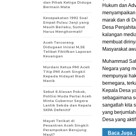
dan Pihak Ketiga Diduga
Hukum dan Advo
Bermain Mata
menyampaikan 
Kesepakatan 1992 Soal
marak dan di D
Empat Pulau: Janji yang
Desa Penjahita
Masih Berlaku, Sumut
Harus Menghormati!
kalangan media
membuat diriny
Aceh Tercoreng
Didugaan Inisial M,SE
Masyarakat awa
Telibat Fiktifkan Laporan
Keuangan
Muhammad Safa
Murdani Ketua PMI Aceh
Negara yang me
Titip PMI Aceh Singkil
mempunyai hak
Kepada Hidayat Riadi
Manik
bernegara, ter
Kepala Desa ya
Sebut 6 Alasan Pokok,
Politisi Muda Partai Aceh
sebagaimana s
Minta Gubernur Segera
sangatlah kita
Lantik Sekda dan Kepala
SKPA Defenitif
yang berjumlah 
Desa yang aktif
Mayat Terikat di
Pesantren Aceh Singkil:
Perampokan Berujung
Baca Juga :
Maut?